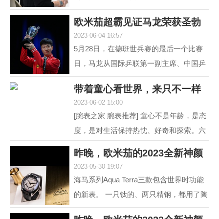
道 黑白灰，向来是男人不出错的选择。
欧米茄超霸见证马龙荣获圣勃
就如姑娘往往形容一...
2023-06-04 16:57
莱德复刻杯！
5月28日，在德班世兵赛的最后一个比赛
日，马龙从国际乒联第一副主席、中国乒
协主席刘国梁的手中接过了复刻圣勃莱德
带着童心看世界，来只不一样
杯，这是对他从2015...
2023-06-02 15:00
的彩盘欧米茄
[腕表之家 腕表推荐] 童心不是年龄，是态
度，是对生活保持热忱、好奇和探索。六
一来临，我们带来了三枚风格不同的欧米
昨晚，欧米茄的2023全新神颜
茄彩色盘面腕表，...
2023-05-30 19:07
又把老对手摩擦
海马系列Aqua Terra三款包含世界时功能
的新表。 一只钛的、两只精钢，都用了陶
瓷圈儿。 世界时以海马加身，是为强调运