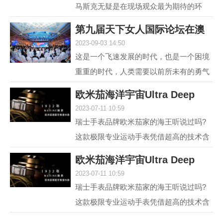
马斯克无疑是在现场观众最为期待的环
节，两位各具中西方文化特点、同样具有
第九届天下女人国际论坛在澳
传奇人生的优秀女性，...
2023-09-03 14:50
门举行 聚焦“
这是一个飞速发展的时代，也是一个困境
重重的时代，人类需要以前所未有的勇气
和智慧去突破困境。在各种解决方案中，
欧米茄海洋宇宙Ultra Deep
不可或缺的组成部分...
2023-07-11 10:59
6000米专业潜水
瑞士手表品牌欧米茄家的海王听说过吗?
这款极限专业运动手表凭借超高的技术含
量和创新设计，一经推出便在业内引发热
欧米茄海洋宇宙Ultra Deep
议，它就是欧米茄海...
2023-07-11 10:59
6000米专业潜水
瑞士手表品牌欧米茄家的海王听说过吗?
这款极限专业运动手表凭借超高的技术含
量和创新设计，一经推出便在业内引发热