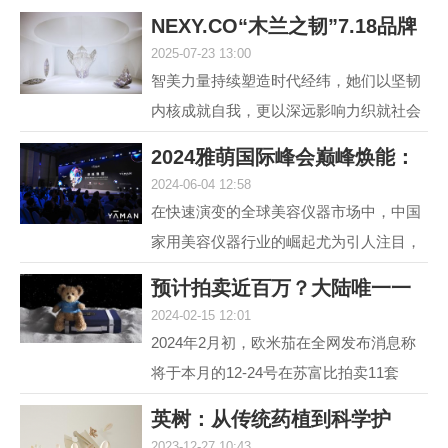
NEXY.CO“木兰之韧”7.18品牌
2025-07-23 13:00
盛典暨主题大
智美力量持续塑造时代经纬，她们以坚韧
内核成就自我，更以深远影响力织就社会
图景。赢家时尚集团旗下国内轻奢女装品
2024雅萌国际峰会巅峰焕能：
牌NEXY.CO（奈蔻）...
2024-06-04 12:58
连发6款重磅新
在快速演变的全球美容仪器市场中，中国
家用美容仪器行业的崛起尤为引人注目，
自2014年以来，该行业经历了从初期探索
预计拍卖近百万？大陆唯一一
到快速增长的转变，...
2024-02-15 12:01
套宇航员手提箱
2024年2月初，欧米茄在全网发布消息称
将于本月的12-24号在苏富比拍卖11套
MoonSwatch Mission to Moonshine Gold
英树：从传统药植到科学护
腕表手提箱套装。但是截...
2023-12-27 10:43