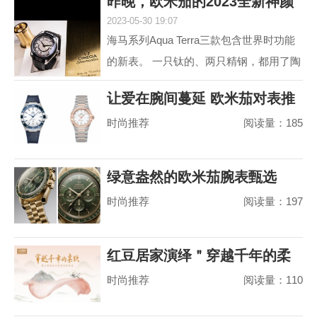
昨晚，欧米茄的2023全新神颜
动属性。约定俗成...
2023-05-30 19:07
又把老对手摩擦
海马系列Aqua Terra三款包含世界时功能
的新表。 一只钛的、两只精钢，都用了陶
瓷圈儿。 世界时以海马加身，是为强调运
让爱在腕间蔓延 欧米茄对表推
动属性。约定俗成...
时尚推荐
阅读量：185
荐
绿意盎然的欧米茄腕表甄选
时尚推荐
阅读量：197
红豆居家演绎＂穿越千年的柔
时尚推荐
阅读量：110
软＂，婴儿绵真