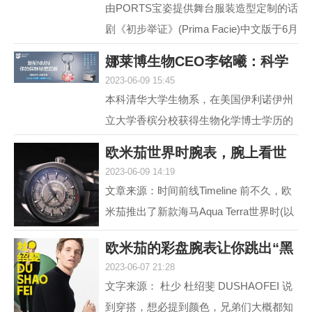
由PORTS宝姿提供舞台服装造型定制的话
剧《初步举证》(Prima Facie)中文版于6月
15日登陆上海话剧艺术中心，拉开全国巡
娜莱博生物CEO李铭曦：科学
演帷幕。中文版话...
2023-06-09 15:45
抗衰赋能生活
本科清华大学生物系，在美国伊利诺伊州
立大学香槟分校获得生物化学博士学历的
娜莱博生物CEO李铭曦曾是一名科学家。
欧米茄世界时腕表，腕上看世
学成后，他长期从事...
2023-06-09 14:19
界
文章来源：时间前线Timeline 前不久，欧
米茄推出了新款海马Aqua Terra世界时(以
下简称，海马AT)。虽然，海马AT世界
欧米茄的彩盘腕表让你跳出“黑
时，之前在2017年就...
2023-06-07 21:28
白灰”
文字来源： 杜少 杜绍斐 DUSHAOFEI 说
到穿搭，想必提到颜色，兄弟们大概都知