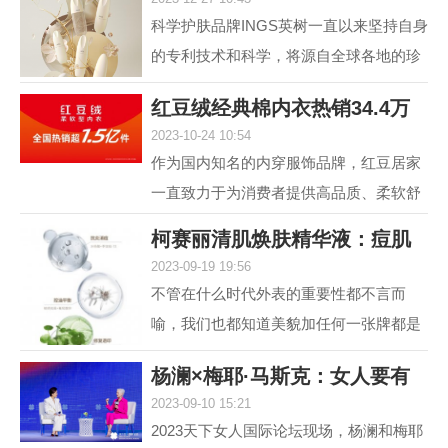
肤，进入抗光老和
科学护肤品牌INGS英树一直以来坚持自身
的专利技术和科学，将源自全球各地的珍
贵自然原料，转化为安全高效的护肤配
红豆绒经典棉内衣热销34.4万
方，不断解锁肌肤自身...
2023-10-24 10:54
件，舒适棉类产
作为国内知名的内穿服饰品牌，红豆居家
一直致力于为消费者提供高品质、柔软舒
适的内衣产品。其中，红豆绒柔软型内衣
柯赛丽清肌焕肤精华液：痘肌
作为红豆居家的核心...
2023-09-19 19:56
救星，为您重塑
不管在什么时代外表的重要性都不言而
喻，我们也都知道美貌加任何一张牌都是
王炸，但很多人却因为脸上的痘痘或痘印
杨澜×梅耶·马斯克：女人要有
而封印了颜值，在变美...
2023-09-10 15:21
自己的事业，
2023天下女人国际论坛现场，杨澜和梅耶