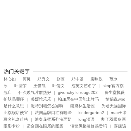
热门关键字
林心如
何炅
郑秀文
赵薇
郑中基
袁咏仪
范冰
|
|
|
|
|
|
冰
叶世荣
王俊凯
叶倩文
泡芙文艺名字
skap官方旗
|
|
|
|
|
舰店
什么暖气片散热好
givenchy le rouge202
资生堂悦薇
|
|
|
护肤品顺序
美媛馆乐乐
帕加尼在中国能上牌吗
情侣说wbd
|
|
|
是什么意思
腿特别粗怎么减啊
熊黛林生活照
为啥天猫国际
|
|
|
比旗舰店便宜
法国品牌口红有哪些
kindergarten2
mac王者
|
|
|
联名礼盒价格
迪奥花蜜系列洗面奶
long汉语
割了双眼皮画
|
|
|
眼影卡粉
适合画在眼尾的图案
轻奢风格装修很贵吗
喜赚骗
|
|
|