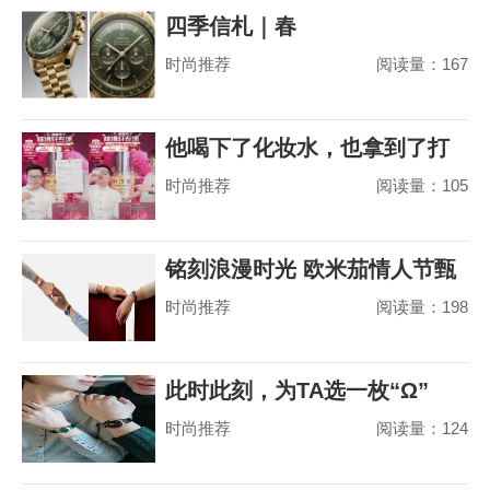
四季信札｜春
时尚推荐
阅读量：167
他喝下了化妆水，也拿到了打
时尚推荐
阅读量：105
赢山茶花之争的
铭刻浪漫时光 欧米茄情人节甄
时尚推荐
阅读量：198
选
此时此刻，为TA选一枚“Ω”
时尚推荐
阅读量：124