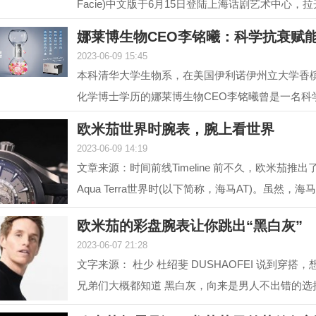
Facie)中文版于6月15日登陆上海话剧艺术中心，
幕。中文版话...
娜莱博生物CEO李铭曦：科学抗衰赋
2023-06-09 15:45
本科清华大学生物系，在美国伊利诺伊州立大学香
化学博士学历的娜莱博生物CEO李铭曦曾是一名科
后，他长期从事...
欧米茄世界时腕表，腕上看世界
2023-06-09 14:19
文章来源：时间前线Timeline 前不久，欧米茄推
Aqua Terra世界时(以下简称，海马AT)。虽然，海
前在2017年就...
欧米茄的彩盘腕表让你跳出“黑白灰”
2023-06-07 21:28
文字来源： 杜少 杜绍斐 DUSHAOFEI 说到穿搭
兄弟们大概都知道 黑白灰，向来是男人不出错的选
往往形容一...