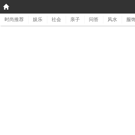
时尚推荐
娱乐
社会
亲子
问答
风水
服