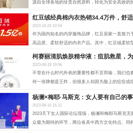
源自全球各地的珍贵自然原料，转化为安全高效的
解锁肌肤自身...
红豆绒经典棉内衣热销34.4万件，舒
2023-10-24 10:54
作为国内知名的内穿服饰品牌，红豆居家一直致力
高品质、柔软舒适的内衣产品。其中，红豆绒柔软
居家的核心...
柯赛丽清肌焕肤精华液：痘肌救星，
2023-09-19 19:56
不管在什么时代外表的重要性都不言而喻，我们也
何一张牌都是王炸，但很多人却因为脸上的痘痘或
值，在变美...
杨澜×梅耶·马斯克：女人要有自己的
2023-09-10 15:21
2023天下女人国际论坛现场，杨澜和梅耶马斯克无
众最为期待的环节，两位各具中西方文化特点、同
的优秀女性，...