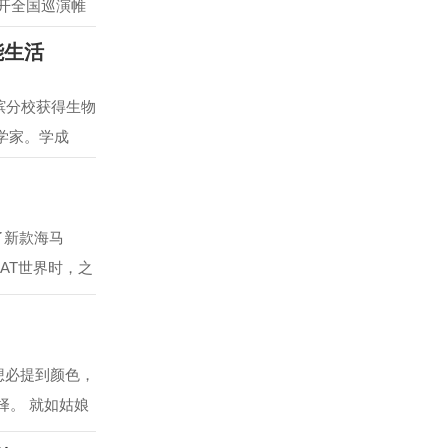
拉开全国巡演帷
能生活
槟分校获得生物
学家。学成
出了新款海马
马AT世界时，之
，想必提到颜色，
择。 就如姑娘