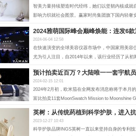
智美力量持续塑造时代经纬，她们以坚韧内核成就
影响力织就社会图景。赢家时尚集团旗下国内轻奢
NEXY.CO（奈蔻）...
2024雅萌国际峰会巅峰焕能：连发6
2024-06-04 12:58
在快速演变的全球美容仪器市场中，中国家用美容
尤为引人注目，自2014年以来，该行业经历了从初
增长的转变，...
预计拍卖近百万？大陆唯一一套宇航
2024-02-15 12:01
2024年2月初，欧米茄在全网发布消息称将于本月的1
富比拍卖11套MoonSwatch Mission to Moonshin
套装。但是截...
英树：从传统药植到科学护肤，进入
2023-12-27 10:43
科学护肤品牌INGS英树一直以来坚持自身的专利