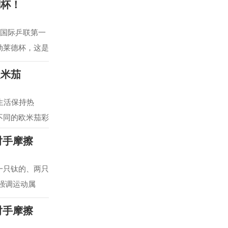
刻杯！
从国际乒联第一
勃莱德杯，这是
欧米茄
生活保持热
不同的欧米茄彩
对手摩擦
 一只钛的、两只
强调运动属
对手摩擦