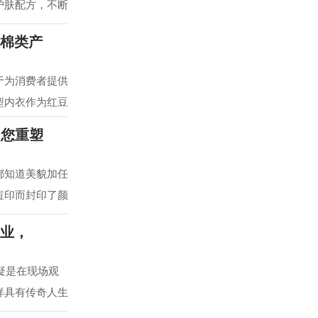
护肤配方，不断
适棉类产
于为消费者提供
型内衣作为红豆
为您重塑
都知道美貌加任
痘印而封印了颜
事业，
疑是在现场观
样具有传奇人生