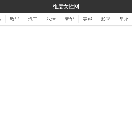
维度女性网
饰
数码
汽车
乐活
奢华
美容
影视
星座