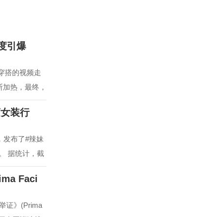
度引爆
胺穿搭的视频走
断加热，最终，
商女装行
，发布了#辣妹
。 据统计，截
a Faci
》(Prima