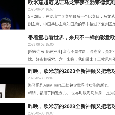
欧米茄超霸见证马龙荣获圣勃莱德复
2023-06-04 16:57
5月28日，在德班世兵赛的最后一个比赛日，马龙
副主席、中国乒协主席刘国梁的手中接过了复刻圣
对他从2015...
带着童心看世界，来只不一样的彩盘
2023-06-02 15:00
[腕表之家 腕表推荐] 童心不是年龄，是态度，是对
忱、好奇和探索。六一来临，我们带来了三枚风格
色盘面腕表，...
昨晚，欧米茄的2023全新神颜又把老
2023-05-30 19:07
海马系列Aqua Terra三款包含世界时功能的新表。
精钢，都用了陶瓷圈儿。 世界时以海马加身，是为
性。约定俗成...
昨晚，欧米茄的2023全新神颜又把老
2023-05-30 19:07