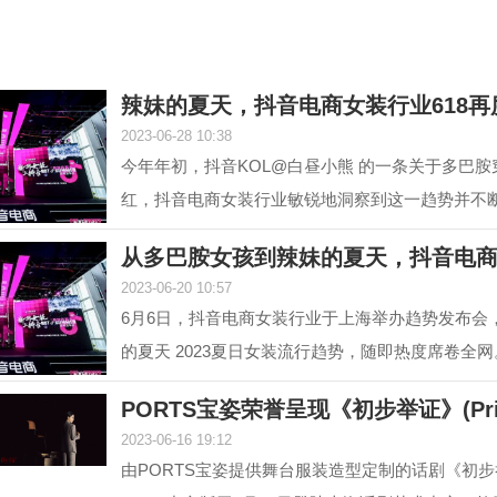
辣妹的夏天，抖音电商女装行业618再
2023-06-28 10:38
今年年初，抖音KOL@白昼小熊 的一条关于多巴
红，抖音电商女装行业敏锐地洞察到这一趋势并不
#多巴胺女孩 ...
从多巴胺女孩到辣妹的夏天，抖音电
2023-06-20 10:57
6月6日，抖音电商女装行业于上海举办趋势发布会
的夏天 2023夏日女装流行趋势，随即热度席卷全网
至目前，#辣...
PORTS宝姿荣誉呈现《初步举证》(Prim
2023-06-16 19:12
由PORTS宝姿提供舞台服装造型定制的话剧《初步举证