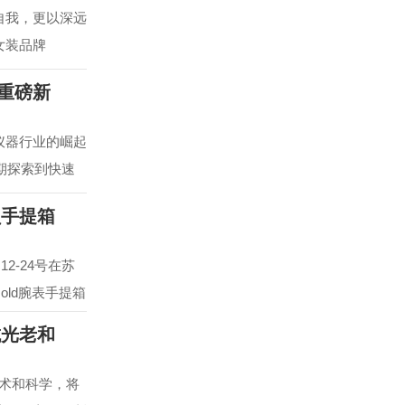
自我，更以深远
女装品牌
款重磅新
仪器行业的崛起
期探索到快速
员手提箱
2-24号在苏
e Gold腕表手提箱
抗光老和
技术和科学，将