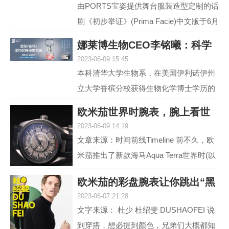
由PORTS宝姿提供舞台服装造型定制的话
剧《初步举证》(Prima Facie)中文版于6月
15日登陆上海话剧艺术中心，拉开全国巡
娜莱博生物CEO李铭曦：科学
演帷幕。中文版话...
2023-06-09 15:45
抗衰赋能生活
本科清华大学生物系，在美国伊利诺伊州
立大学香槟分校获得生物化学博士学历的
娜莱博生物CEO李铭曦曾是一名科学家。
欧米茄世界时腕表，腕上看世
学成后，他长期从事...
2023-06-09 14:19
界
文章来源：时间前线Timeline 前不久，欧
米茄推出了新款海马Aqua Terra世界时(以
下简称，海马AT)。虽然，海马AT世界
欧米茄的彩盘腕表让你跳出“黑
时，之前在2017年就...
2023-06-07 21:28
白灰”
文字来源： 杜少 杜绍斐 DUSHAOFEI 说
到穿搭，想必提到颜色，兄弟们大概都知