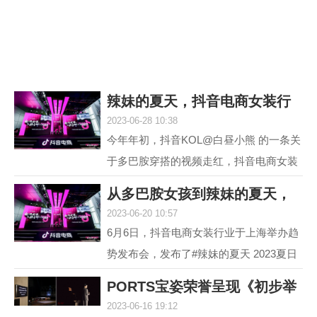
议，它就是欧米茄海...
辣妹的夏天，抖音电商女装行
2023-06-28 10:38
业618再度引爆
今年年初，抖音KOL@白昼小熊 的一条关
于多巴胺穿搭的视频走红，抖音电商女装
行业敏锐地洞察到这一趋势并不断加热，
从多巴胺女孩到辣妹的夏天，
最终，#多巴胺女孩 ...
2023-06-20 10:57
抖音电商女装行
6月6日，抖音电商女装行业于上海举办趋
势发布会，发布了#辣妹的夏天 2023夏日
女装流行趋势，随即热度席卷全网。 据统
PORTS宝姿荣誉呈现《初步举
计，截至目前，#辣...
2023-06-16 19:12
证》(Prima Faci