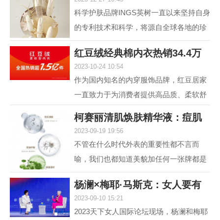
肤，进入抗光老和
科学护肤品牌INGS英树一直以来坚持自身
的专利技术和科学，将源自全球各地的珍
贵自然原料，转化为安全高效的护肤配
红豆绒经典棉内衣热销34.4万
方，不断解锁肌肤自身...
2023-10-24 10:54
件，舒适棉类产
作为国内知名的内穿服饰品牌，红豆居家
一直致力于为消费者提供高品质、柔软舒
适的内衣产品。其中，红豆绒柔软型内衣
柯赛丽清肌焕肤精华液：痘肌
作为红豆居家的核心...
2023-09-19 19:56
救星，为您重塑
不管在什么时代外表的重要性都不言而
喻，我们也都知道美貌加任何一张牌都是
王炸，但很多人却因为脸上的痘痘或痘印
杨澜×梅耶·马斯克：女人要有
而封印了颜值，在变美...
2023-09-10 15:21
自己的事业，
2023天下女人国际论坛现场，杨澜和梅耶