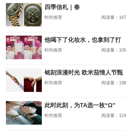
四季信札｜春
时尚推荐
阅读量：167
他喝下了化妆水，也拿到了打
时尚推荐
阅读量：105
赢山茶花之争的
铭刻浪漫时光 欧米茄情人节甄
时尚推荐
阅读量：198
选
此时此刻，为TA选一枚“Ω”
时尚推荐
阅读量：124