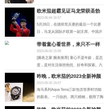
道 黑白灰，向来是男人不出错的选择。
欧米茄超霸见证马龙荣获圣勃
就如姑娘往往形容一...
2023-06-04 16:57
莱德复刻杯！
5月28日，在德班世兵赛的最后一个比赛
日，马龙从国际乒联第一副主席、中国乒
协主席刘国梁的手中接过了复刻圣勃莱德
带着童心看世界，来只不一样
杯，这是对他从2015...
2023-06-02 15:00
的彩盘欧米茄
[腕表之家 腕表推荐] 童心不是年龄，是态
度，是对生活保持热忱、好奇和探索。六
一来临，我们带来了三枚风格不同的欧米
昨晚，欧米茄的2023全新神颜
茄彩色盘面腕表，...
2023-05-30 19:07
又把老对手摩擦
海马系列Aqua Terra三款包含世界时功能
的新表。 一只钛的、两只精钢，都用了陶
瓷圈儿。 世界时以海马加身，是为强调运