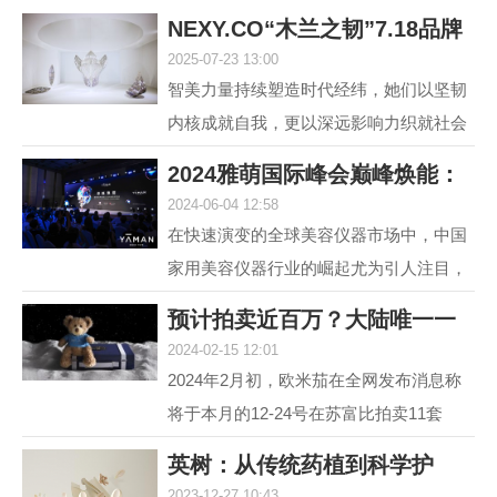
NEXY.CO“木兰之韧”7.18品牌
2025-07-23 13:00
盛典暨主题大
智美力量持续塑造时代经纬，她们以坚韧
内核成就自我，更以深远影响力织就社会
图景。赢家时尚集团旗下国内轻奢女装品
2024雅萌国际峰会巅峰焕能：
牌NEXY.CO（奈蔻）...
2024-06-04 12:58
连发6款重磅新
在快速演变的全球美容仪器市场中，中国
家用美容仪器行业的崛起尤为引人注目，
自2014年以来，该行业经历了从初期探索
预计拍卖近百万？大陆唯一一
到快速增长的转变，...
2024-02-15 12:01
套宇航员手提箱
2024年2月初，欧米茄在全网发布消息称
将于本月的12-24号在苏富比拍卖11套
MoonSwatch Mission to Moonshine Gold
英树：从传统药植到科学护
腕表手提箱套装。但是截...
2023-12-27 10:43