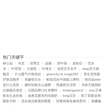
热门关键字
林心如
何炅
郑秀文
赵薇
郑中基
袁咏仪
范冰
|
|
|
|
|
|
冰
叶世荣
王俊凯
叶倩文
泡芙文艺名字
skap官方旗
|
|
|
|
|
舰店
什么暖气片散热好
givenchy le rouge202
资生堂悦薇
|
|
|
护肤品顺序
美媛馆乐乐
帕加尼在中国能上牌吗
情侣说wbd
|
|
|
是什么意思
腿特别粗怎么减啊
熊黛林生活照
为啥天猫国际
|
|
|
比旗舰店便宜
法国品牌口红有哪些
kindergarten2
mac王者
|
|
|
联名礼盒价格
迪奥花蜜系列洗面奶
long汉语
割了双眼皮画
|
|
|
眼影卡粉
适合画在眼尾的图案
轻奢风格装修很贵吗
喜赚骗
|
|
|