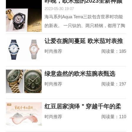
昨晚，欧米茄的2023全新神颜
动属性。约定俗成...
2023-05-30 19:07
又把老对手摩擦
海马系列Aqua Terra三款包含世界时功能
的新表。 一只钛的、两只精钢，都用了陶
瓷圈儿。 世界时以海马加身，是为强调运
让爱在腕间蔓延 欧米茄对表推
动属性。约定俗成...
时尚推荐
阅读量：185
荐
绿意盎然的欧米茄腕表甄选
时尚推荐
阅读量：197
红豆居家演绎＂穿越千年的柔
时尚推荐
阅读量：110
软＂，婴儿绵真