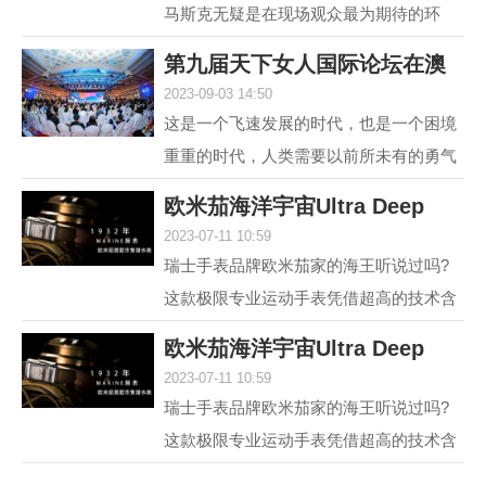
马斯克无疑是在现场观众最为期待的环
节，两位各具中西方文化特点、同样具有
第九届天下女人国际论坛在澳
传奇人生的优秀女性，...
2023-09-03 14:50
门举行 聚焦“
这是一个飞速发展的时代，也是一个困境
重重的时代，人类需要以前所未有的勇气
和智慧去突破困境。在各种解决方案中，
欧米茄海洋宇宙Ultra Deep
不可或缺的组成部分...
2023-07-11 10:59
6000米专业潜水
瑞士手表品牌欧米茄家的海王听说过吗?
这款极限专业运动手表凭借超高的技术含
量和创新设计，一经推出便在业内引发热
欧米茄海洋宇宙Ultra Deep
议，它就是欧米茄海...
2023-07-11 10:59
6000米专业潜水
瑞士手表品牌欧米茄家的海王听说过吗?
这款极限专业运动手表凭借超高的技术含
量和创新设计，一经推出便在业内引发热