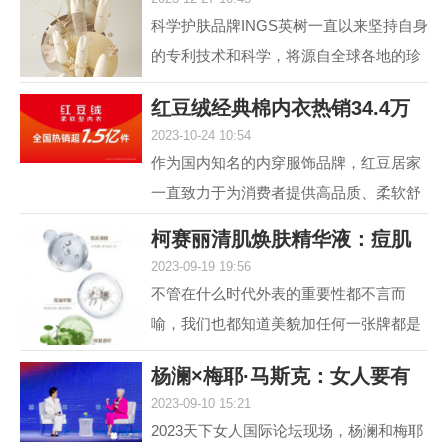
肤，进入抗光老和
科学护肤品牌INGS英树一直以来坚持自身
的专利技术和科学，将源自全球各地的珍
贵自然原料，转化为安全高效的护肤配
红豆绒经典棉内衣热销34.4万
方，不断解锁肌肤自身...
2023-10-24 10:54
件，舒适棉类产
作为国内知名的内穿服饰品牌，红豆居家
一直致力于为消费者提供高品质、柔软舒
适的内衣产品。其中，红豆绒柔软型内衣
柯赛丽清肌焕肤精华液：痘肌
作为红豆居家的核心...
2023-09-19 19:56
救星，为您重塑
不管在什么时代外表的重要性都不言而
喻，我们也都知道美貌加任何一张牌都是
王炸，但很多人却因为脸上的痘痘或痘印
杨澜×梅耶·马斯克：女人要有
而封印了颜值，在变美...
2023-09-10 15:21
自己的事业，
2023天下女人国际论坛现场，杨澜和梅耶