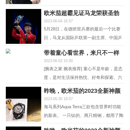
道 黑白灰，向来是男人不出错的选择。
欧米茄超霸见证马龙荣获圣勃
就如姑娘往往形容一...
2023-06-04 16:57
莱德复刻杯！
5月28日，在德班世兵赛的最后一个比赛
日，马龙从国际乒联第一副主席、中国乒
协主席刘国梁的手中接过了复刻圣勃莱德
带着童心看世界，来只不一样
杯，这是对他从2015...
2023-06-02 15:00
的彩盘欧米茄
[腕表之家 腕表推荐] 童心不是年龄，是态
度，是对生活保持热忱、好奇和探索。六
一来临，我们带来了三枚风格不同的欧米
昨晚，欧米茄的2023全新神颜
茄彩色盘面腕表，...
2023-05-30 19:07
又把老对手摩擦
海马系列Aqua Terra三款包含世界时功能
的新表。 一只钛的、两只精钢，都用了陶
瓷圈儿。 世界时以海马加身，是为强调运