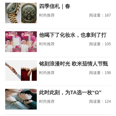
四季信札｜春
时尚推荐
阅读量：167
他喝下了化妆水，也拿到了打
时尚推荐
阅读量：105
赢山茶花之争的
铭刻浪漫时光 欧米茄情人节甄
时尚推荐
阅读量：198
选
此时此刻，为TA选一枚“Ω”
时尚推荐
阅读量：124