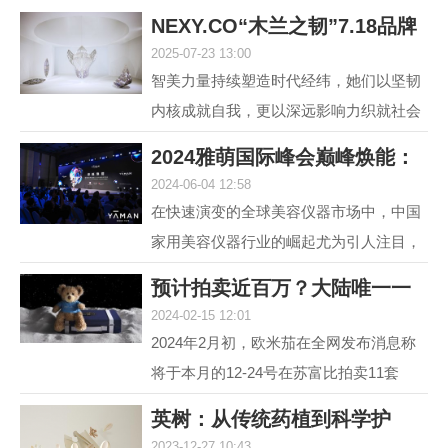
NEXY.CO“木兰之韧”7.18品牌
2025-07-23 13:00
盛典暨主题大
智美力量持续塑造时代经纬，她们以坚韧
内核成就自我，更以深远影响力织就社会
图景。赢家时尚集团旗下国内轻奢女装品
2024雅萌国际峰会巅峰焕能：
牌NEXY.CO（奈蔻）...
2024-06-04 12:58
连发6款重磅新
在快速演变的全球美容仪器市场中，中国
家用美容仪器行业的崛起尤为引人注目，
自2014年以来，该行业经历了从初期探索
预计拍卖近百万？大陆唯一一
到快速增长的转变，...
2024-02-15 12:01
套宇航员手提箱
2024年2月初，欧米茄在全网发布消息称
将于本月的12-24号在苏富比拍卖11套
MoonSwatch Mission to Moonshine Gold
英树：从传统药植到科学护
腕表手提箱套装。但是截...
2023-12-27 10:43