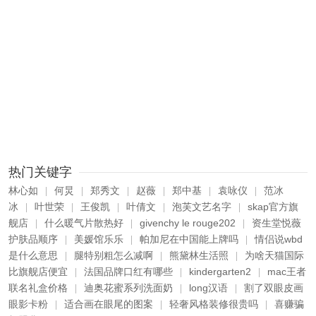
热门关键字
林心如
何炅
郑秀文
赵薇
郑中基
袁咏仪
范冰
|
|
|
|
|
|
冰
叶世荣
王俊凯
叶倩文
泡芙文艺名字
skap官方旗
|
|
|
|
|
舰店
什么暖气片散热好
givenchy le rouge202
资生堂悦薇
|
|
|
护肤品顺序
美媛馆乐乐
帕加尼在中国能上牌吗
情侣说wbd
|
|
|
是什么意思
腿特别粗怎么减啊
熊黛林生活照
为啥天猫国际
|
|
|
比旗舰店便宜
法国品牌口红有哪些
kindergarten2
mac王者
|
|
|
联名礼盒价格
迪奥花蜜系列洗面奶
long汉语
割了双眼皮画
|
|
|
眼影卡粉
适合画在眼尾的图案
轻奢风格装修很贵吗
喜赚骗
|
|
|