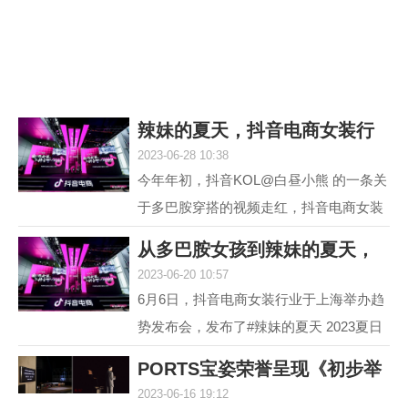
议，它就是欧米茄海...
辣妹的夏天，抖音电商女装行
2023-06-28 10:38
业618再度引爆
今年年初，抖音KOL@白昼小熊 的一条关
于多巴胺穿搭的视频走红，抖音电商女装
行业敏锐地洞察到这一趋势并不断加热，
从多巴胺女孩到辣妹的夏天，
最终，#多巴胺女孩 ...
2023-06-20 10:57
抖音电商女装行
6月6日，抖音电商女装行业于上海举办趋
势发布会，发布了#辣妹的夏天 2023夏日
女装流行趋势，随即热度席卷全网。 据统
PORTS宝姿荣誉呈现《初步举
计，截至目前，#辣...
2023-06-16 19:12
证》(Prima Faci