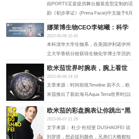
由PORTS宝姿提供舞台服装造型定制的话
剧《初步举证》(Prima Facie)中文版于6月
15日登陆上海话剧艺术中心，拉开全国巡
娜莱博生物CEO李铭曦：科学
演帷幕。中文版话...
2023-06-09 15:45
抗衰赋能生活
本科清华大学生物系，在美国伊利诺伊州
立大学香槟分校获得生物化学博士学历的
娜莱博生物CEO李铭曦曾是一名科学家。
欧米茄世界时腕表，腕上看世
学成后，他长期从事...
2023-06-09 14:19
界
文章来源：时间前线Timeline 前不久，欧
米茄推出了新款海马Aqua Terra世界时(以
下简称，海马AT)。虽然，海马AT世界
欧米茄的彩盘腕表让你跳出“黑
时，之前在2017年就...
2023-06-07 21:28
白灰”
文字来源： 杜少 杜绍斐 DUSHAOFEI 说
到穿搭，想必提到颜色，兄弟们大概都知