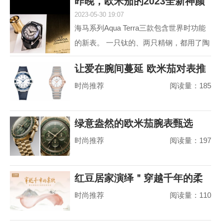
昨晚，欧米茄的2023全新神颜
动属性。约定俗成...
2023-05-30 19:07
又把老对手摩擦
海马系列Aqua Terra三款包含世界时功能
的新表。 一只钛的、两只精钢，都用了陶
瓷圈儿。 世界时以海马加身，是为强调运
让爱在腕间蔓延 欧米茄对表推
动属性。约定俗成...
时尚推荐
阅读量：185
荐
绿意盎然的欧米茄腕表甄选
时尚推荐
阅读量：197
红豆居家演绎＂穿越千年的柔
时尚推荐
阅读量：110
软＂，婴儿绵真