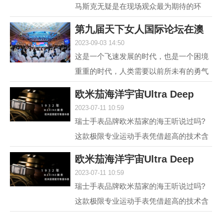
马斯克无疑是在现场观众最为期待的环
节，两位各具中西方文化特点、同样具有
第九届天下女人国际论坛在澳
传奇人生的优秀女性，...
2023-09-03 14:50
门举行 聚焦“
这是一个飞速发展的时代，也是一个困境
重重的时代，人类需要以前所未有的勇气
和智慧去突破困境。在各种解决方案中，
欧米茄海洋宇宙Ultra Deep
不可或缺的组成部分...
2023-07-11 10:59
6000米专业潜水
瑞士手表品牌欧米茄家的海王听说过吗?
这款极限专业运动手表凭借超高的技术含
量和创新设计，一经推出便在业内引发热
欧米茄海洋宇宙Ultra Deep
议，它就是欧米茄海...
2023-07-11 10:59
6000米专业潜水
瑞士手表品牌欧米茄家的海王听说过吗?
这款极限专业运动手表凭借超高的技术含
量和创新设计，一经推出便在业内引发热