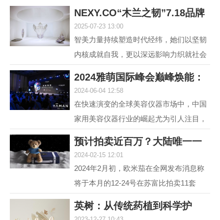
NEXY.CO“木兰之韧”7.18品牌
2025-07-23 13:00
盛典暨主题大
智美力量持续塑造时代经纬，她们以坚韧
内核成就自我，更以深远影响力织就社会
图景。赢家时尚集团旗下国内轻奢女装品
2024雅萌国际峰会巅峰焕能：
牌NEXY.CO（奈蔻）...
2024-06-04 12:58
连发6款重磅新
在快速演变的全球美容仪器市场中，中国
家用美容仪器行业的崛起尤为引人注目，
自2014年以来，该行业经历了从初期探索
预计拍卖近百万？大陆唯一一
到快速增长的转变，...
2024-02-15 12:01
套宇航员手提箱
2024年2月初，欧米茄在全网发布消息称
将于本月的12-24号在苏富比拍卖11套
MoonSwatch Mission to Moonshine Gold
英树：从传统药植到科学护
腕表手提箱套装。但是截...
2023-12-27 10:43