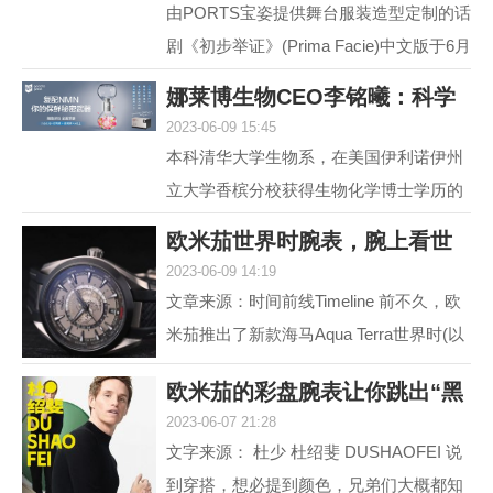
由PORTS宝姿提供舞台服装造型定制的话
剧《初步举证》(Prima Facie)中文版于6月
15日登陆上海话剧艺术中心，拉开全国巡
娜莱博生物CEO李铭曦：科学
演帷幕。中文版话...
2023-06-09 15:45
抗衰赋能生活
本科清华大学生物系，在美国伊利诺伊州
立大学香槟分校获得生物化学博士学历的
娜莱博生物CEO李铭曦曾是一名科学家。
欧米茄世界时腕表，腕上看世
学成后，他长期从事...
2023-06-09 14:19
界
文章来源：时间前线Timeline 前不久，欧
米茄推出了新款海马Aqua Terra世界时(以
下简称，海马AT)。虽然，海马AT世界
欧米茄的彩盘腕表让你跳出“黑
时，之前在2017年就...
2023-06-07 21:28
白灰”
文字来源： 杜少 杜绍斐 DUSHAOFEI 说
到穿搭，想必提到颜色，兄弟们大概都知