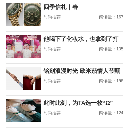
四季信札｜春
时尚推荐
阅读量：167
他喝下了化妆水，也拿到了打
时尚推荐
阅读量：105
赢山茶花之争的
铭刻浪漫时光 欧米茄情人节甄
时尚推荐
阅读量：198
选
此时此刻，为TA选一枚“Ω”
时尚推荐
阅读量：124