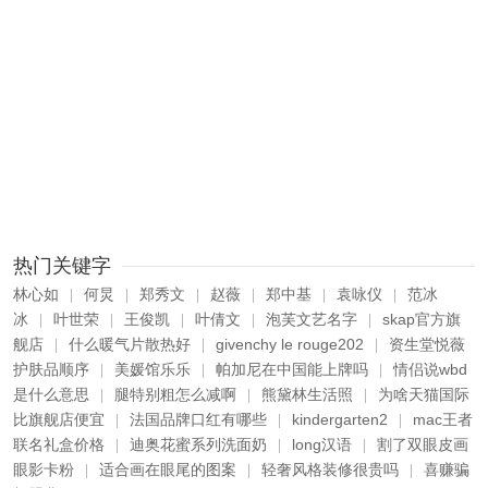
热门关键字
林心如
何炅
郑秀文
赵薇
郑中基
袁咏仪
范冰
|
|
|
|
|
|
冰
叶世荣
王俊凯
叶倩文
泡芙文艺名字
skap官方旗
|
|
|
|
|
舰店
什么暖气片散热好
givenchy le rouge202
资生堂悦薇
|
|
|
护肤品顺序
美媛馆乐乐
帕加尼在中国能上牌吗
情侣说wbd
|
|
|
是什么意思
腿特别粗怎么减啊
熊黛林生活照
为啥天猫国际
|
|
|
比旗舰店便宜
法国品牌口红有哪些
kindergarten2
mac王者
|
|
|
联名礼盒价格
迪奥花蜜系列洗面奶
long汉语
割了双眼皮画
|
|
|
眼影卡粉
适合画在眼尾的图案
轻奢风格装修很贵吗
喜赚骗
|
|
|