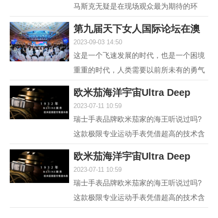
马斯克无疑是在现场观众最为期待的环
节，两位各具中西方文化特点、同样具有
第九届天下女人国际论坛在澳
传奇人生的优秀女性，...
2023-09-03 14:50
门举行 聚焦“
这是一个飞速发展的时代，也是一个困境
重重的时代，人类需要以前所未有的勇气
和智慧去突破困境。在各种解决方案中，
欧米茄海洋宇宙Ultra Deep
不可或缺的组成部分...
2023-07-11 10:59
6000米专业潜水
瑞士手表品牌欧米茄家的海王听说过吗?
这款极限专业运动手表凭借超高的技术含
量和创新设计，一经推出便在业内引发热
欧米茄海洋宇宙Ultra Deep
议，它就是欧米茄海...
2023-07-11 10:59
6000米专业潜水
瑞士手表品牌欧米茄家的海王听说过吗?
这款极限专业运动手表凭借超高的技术含
量和创新设计，一经推出便在业内引发热