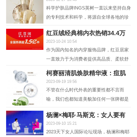
肤，进入抗光老和
科学护肤品牌INGS英树一直以来坚持自身
的专利技术和科学，将源自全球各地的珍
贵自然原料，转化为安全高效的护肤配
红豆绒经典棉内衣热销34.4万
方，不断解锁肌肤自身...
2023-10-24 10:54
件，舒适棉类产
作为国内知名的内穿服饰品牌，红豆居家
一直致力于为消费者提供高品质、柔软舒
适的内衣产品。其中，红豆绒柔软型内衣
柯赛丽清肌焕肤精华液：痘肌
作为红豆居家的核心...
2023-09-19 19:56
救星，为您重塑
不管在什么时代外表的重要性都不言而
喻，我们也都知道美貌加任何一张牌都是
王炸，但很多人却因为脸上的痘痘或痘印
杨澜×梅耶·马斯克：女人要有
而封印了颜值，在变美...
2023-09-10 15:21
自己的事业，
2023天下女人国际论坛现场，杨澜和梅耶