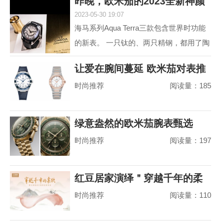
昨晚，欧米茄的2023全新神颜
动属性。约定俗成...
2023-05-30 19:07
又把老对手摩擦
海马系列Aqua Terra三款包含世界时功能
的新表。 一只钛的、两只精钢，都用了陶
瓷圈儿。 世界时以海马加身，是为强调运
让爱在腕间蔓延 欧米茄对表推
动属性。约定俗成...
时尚推荐
阅读量：185
荐
绿意盎然的欧米茄腕表甄选
时尚推荐
阅读量：197
红豆居家演绎＂穿越千年的柔
时尚推荐
阅读量：110
软＂，婴儿绵真