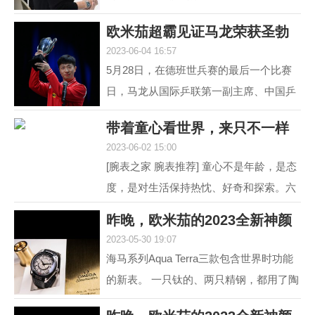
道 黑白灰，向来是男人不出错的选择。
欧米茄超霸见证马龙荣获圣勃
就如姑娘往往形容一...
2023-06-04 16:57
莱德复刻杯！
5月28日，在德班世兵赛的最后一个比赛
日，马龙从国际乒联第一副主席、中国乒
协主席刘国梁的手中接过了复刻圣勃莱德
带着童心看世界，来只不一样
杯，这是对他从2015...
2023-06-02 15:00
的彩盘欧米茄
[腕表之家 腕表推荐] 童心不是年龄，是态
度，是对生活保持热忱、好奇和探索。六
一来临，我们带来了三枚风格不同的欧米
昨晚，欧米茄的2023全新神颜
茄彩色盘面腕表，...
2023-05-30 19:07
又把老对手摩擦
海马系列Aqua Terra三款包含世界时功能
的新表。 一只钛的、两只精钢，都用了陶
瓷圈儿。 世界时以海马加身，是为强调运