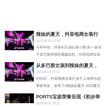
议，它就是欧米茄海...
辣妹的夏天，抖音电商女装行
2023-06-28 10:38
业618再度引爆
今年年初，抖音KOL@白昼小熊 的一条关
于多巴胺穿搭的视频走红，抖音电商女装
行业敏锐地洞察到这一趋势并不断加热，
从多巴胺女孩到辣妹的夏天，
最终，#多巴胺女孩 ...
2023-06-20 10:57
抖音电商女装行
6月6日，抖音电商女装行业于上海举办趋
势发布会，发布了#辣妹的夏天 2023夏日
女装流行趋势，随即热度席卷全网。 据统
PORTS宝姿荣誉呈现《初步举
计，截至目前，#辣...
2023-06-16 19:12
证》(Prima Faci