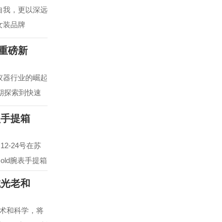
自我，更以深远
女装品牌
款重磅新
仪器行业的崛起
期探索到快速
员手提箱
2-24号在苏
e Gold腕表手提箱
抗光老和
技术和科学，将