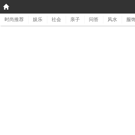
时尚推荐
娱乐
社会
亲子
问答
风水
服