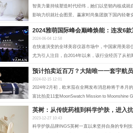
智美力量持续塑造时代经纬，她们以坚韧内核成就
影响力织就社会图景。赢家时尚集团旗下国内轻奢
NEXY.CO（奈蔻）...
2024雅萌国际峰会巅峰焕能：连发6
2024-06-04 12:58
在快速演变的全球美容仪器市场中，中国家用美容
尤为引人注目，自2014年以来，该行业经历了从初
增长的转变，...
预计拍卖近百万？大陆唯一一套宇航
2024-02-15 12:01
2024年2月初，欧米茄在全网发布消息称将于本月的1
富比拍卖11套MoonSwatch Mission to Moonshin
套装。但是截...
英树：从传统药植到科学护肤，进入
2023-12-27 10:43
科学护肤品牌INGS英树一直以来坚持自身的专利