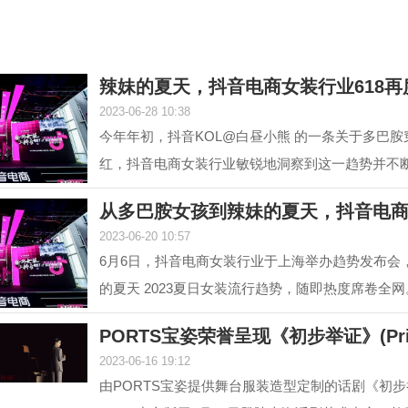
辣妹的夏天，抖音电商女装行业618再
2023-06-28 10:38
今年年初，抖音KOL@白昼小熊 的一条关于多巴
红，抖音电商女装行业敏锐地洞察到这一趋势并不
#多巴胺女孩 ...
从多巴胺女孩到辣妹的夏天，抖音电
2023-06-20 10:57
6月6日，抖音电商女装行业于上海举办趋势发布会
的夏天 2023夏日女装流行趋势，随即热度席卷全网
至目前，#辣...
PORTS宝姿荣誉呈现《初步举证》(Prim
2023-06-16 19:12
由PORTS宝姿提供舞台服装造型定制的话剧《初步举证