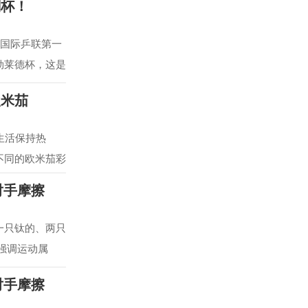
刻杯！
从国际乒联第一
勃莱德杯，这是
欧米茄
生活保持热
不同的欧米茄彩
对手摩擦
 一只钛的、两只
强调运动属
对手摩擦