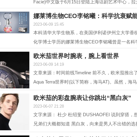
Facie)中文版于6月15日登陆上海话剧艺术中心，
幕。中文版话...
娜莱博生物CEO李铭曦：科学抗衰赋
2023-06-09 15:45
本科清华大学生物系，在美国伊利诺伊州立大学香
化学博士学历的娜莱博生物CEO李铭曦曾是一名科
后，他长期从事...
欧米茄世界时腕表，腕上看世界
2023-06-09 14:19
文章来源：时间前线Timeline 前不久，欧米茄推
Aqua Terra世界时(以下简称，海马AT)。虽然，海
前在2017年就...
欧米茄的彩盘腕表让你跳出“黑白灰”
2023-06-07 21:28
文字来源： 杜少 杜绍斐 DUSHAOFEI 说到穿搭
兄弟们大概都知道 黑白灰，向来是男人不出错的选
往往形容一...