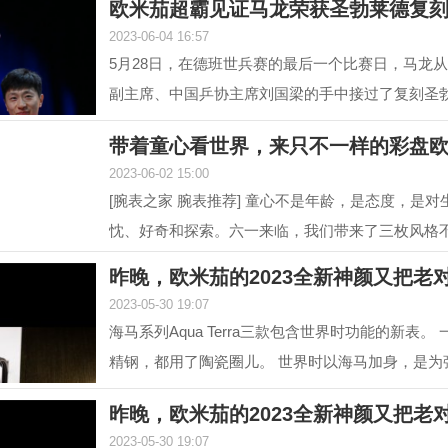
欧米茄超霸见证马龙荣获圣勃莱德复
2023-06-04 16:57
5月28日，在德班世兵赛的最后一个比赛日，马龙
副主席、中国乒协主席刘国梁的手中接过了复刻圣
对他从2015...
带着童心看世界，来只不一样的彩盘
2023-06-02 15:00
[腕表之家 腕表推荐] 童心不是年龄，是态度，是对
忱、好奇和探索。六一来临，我们带来了三枚风格
色盘面腕表，...
昨晚，欧米茄的2023全新神颜又把老
2023-05-30 19:07
海马系列Aqua Terra三款包含世界时功能的新表。
精钢，都用了陶瓷圈儿。 世界时以海马加身，是为
性。约定俗成...
昨晚，欧米茄的2023全新神颜又把老
2023-05-30 19:07