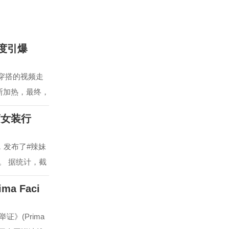
度引爆
胺穿搭的视频走
断加热，最终，
商女装行
，发布了#辣妹
。 据统计，截
a Faci
》(Prima