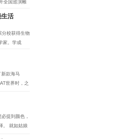
拉开全国巡演帷
能生活
槟分校获得生物
学家。学成
出了新款海马
马AT世界时，之
，想必提到颜色，
择。 就如姑娘