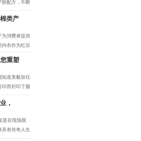
护肤配方，不断
适棉类产
于为消费者提供
型内衣作为红豆
为您重塑
都知道美貌加任
痘印而封印了颜
事业，
疑是在现场观
样具有传奇人生