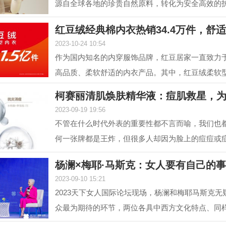
源自全球各地的珍贵自然原料，转化为安全高效的
解锁肌肤自身...
红豆绒经典棉内衣热销34.4万件，舒
2023-10-24 10:54
作为国内知名的内穿服饰品牌，红豆居家一直致力
高品质、柔软舒适的内衣产品。其中，红豆绒柔软
居家的核心...
柯赛丽清肌焕肤精华液：痘肌救星，
2023-09-19 19:56
不管在什么时代外表的重要性都不言而喻，我们也
何一张牌都是王炸，但很多人却因为脸上的痘痘或
值，在变美...
杨澜×梅耶·马斯克：女人要有自己的
2023-09-10 15:21
2023天下女人国际论坛现场，杨澜和梅耶马斯克无
众最为期待的环节，两位各具中西方文化特点、同
的优秀女性，...