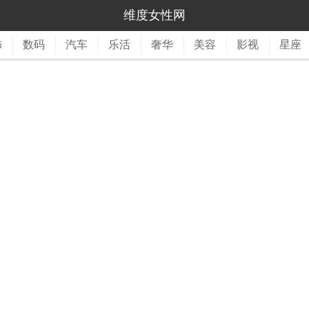
维度女性网
饰
数码
汽车
乐活
奢华
美容
影视
星座