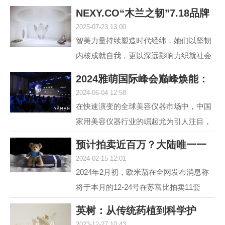
NEXY.CO“木兰之韧”7.18品牌
2025-07-23 13:00
盛典暨主题大
智美力量持续塑造时代经纬，她们以坚韧
内核成就自我，更以深远影响力织就社会
图景。赢家时尚集团旗下国内轻奢女装品
2024雅萌国际峰会巅峰焕能：
牌NEXY.CO（奈蔻）...
2024-06-04 12:58
连发6款重磅新
在快速演变的全球美容仪器市场中，中国
家用美容仪器行业的崛起尤为引人注目，
自2014年以来，该行业经历了从初期探索
预计拍卖近百万？大陆唯一一
到快速增长的转变，...
2024-02-15 12:01
套宇航员手提箱
2024年2月初，欧米茄在全网发布消息称
将于本月的12-24号在苏富比拍卖11套
MoonSwatch Mission to Moonshine Gold
英树：从传统药植到科学护
腕表手提箱套装。但是截...
2023-12-27 10:43