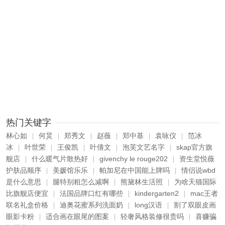
热门关键字
林心如
何炅
郑秀文
赵薇
郑中基
袁咏仪
范冰
|
|
|
|
|
|
冰
叶世荣
王俊凯
叶倩文
泡芙文艺名字
skap官方旗
|
|
|
|
|
舰店
什么暖气片散热好
givenchy le rouge202
资生堂悦薇
|
|
|
护肤品顺序
美媛馆乐乐
帕加尼在中国能上牌吗
情侣说wbd
|
|
|
是什么意思
腿特别粗怎么减啊
熊黛林生活照
为啥天猫国际
|
|
|
比旗舰店便宜
法国品牌口红有哪些
kindergarten2
mac王者
|
|
|
联名礼盒价格
迪奥花蜜系列洗面奶
long汉语
割了双眼皮画
|
|
|
眼影卡粉
适合画在眼尾的图案
轻奢风格装修很贵吗
喜赚骗
|
|
|