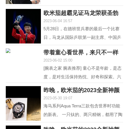
道 黑白灰，向来是男人不出错的选择。
欧米茄超霸见证马龙荣获圣勃
就如姑娘往往形容一...
2023-06-04 16:57
莱德复刻杯！
5月28日，在德班世兵赛的最后一个比赛
日，马龙从国际乒联第一副主席、中国乒
协主席刘国梁的手中接过了复刻圣勃莱德
带着童心看世界，来只不一样
杯，这是对他从2015...
2023-06-02 15:00
的彩盘欧米茄
[腕表之家 腕表推荐] 童心不是年龄，是态
度，是对生活保持热忱、好奇和探索。六
一来临，我们带来了三枚风格不同的欧米
昨晚，欧米茄的2023全新神颜
茄彩色盘面腕表，...
2023-05-30 19:07
又把老对手摩擦
海马系列Aqua Terra三款包含世界时功能
的新表。 一只钛的、两只精钢，都用了陶
瓷圈儿。 世界时以海马加身，是为强调运