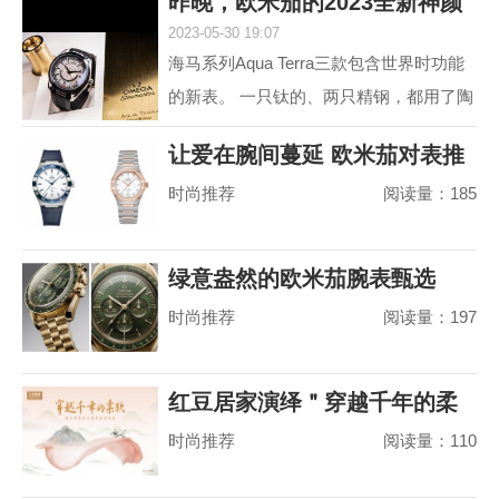
昨晚，欧米茄的2023全新神颜
动属性。约定俗成...
2023-05-30 19:07
又把老对手摩擦
海马系列Aqua Terra三款包含世界时功能
的新表。 一只钛的、两只精钢，都用了陶
瓷圈儿。 世界时以海马加身，是为强调运
让爱在腕间蔓延 欧米茄对表推
动属性。约定俗成...
时尚推荐
阅读量：185
荐
绿意盎然的欧米茄腕表甄选
时尚推荐
阅读量：197
红豆居家演绎＂穿越千年的柔
时尚推荐
阅读量：110
软＂，婴儿绵真