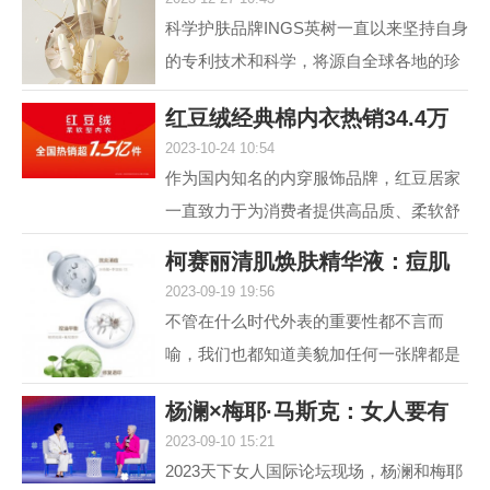
肤，进入抗光老和
科学护肤品牌INGS英树一直以来坚持自身
的专利技术和科学，将源自全球各地的珍
贵自然原料，转化为安全高效的护肤配
红豆绒经典棉内衣热销34.4万
方，不断解锁肌肤自身...
2023-10-24 10:54
件，舒适棉类产
作为国内知名的内穿服饰品牌，红豆居家
一直致力于为消费者提供高品质、柔软舒
适的内衣产品。其中，红豆绒柔软型内衣
柯赛丽清肌焕肤精华液：痘肌
作为红豆居家的核心...
2023-09-19 19:56
救星，为您重塑
不管在什么时代外表的重要性都不言而
喻，我们也都知道美貌加任何一张牌都是
王炸，但很多人却因为脸上的痘痘或痘印
杨澜×梅耶·马斯克：女人要有
而封印了颜值，在变美...
2023-09-10 15:21
自己的事业，
2023天下女人国际论坛现场，杨澜和梅耶