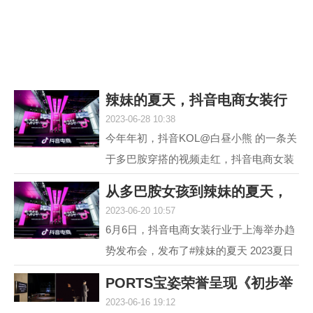
议，它就是欧米茄海...
辣妹的夏天，抖音电商女装行
2023-06-28 10:38
业618再度引爆
今年年初，抖音KOL@白昼小熊 的一条关
于多巴胺穿搭的视频走红，抖音电商女装
行业敏锐地洞察到这一趋势并不断加热，
从多巴胺女孩到辣妹的夏天，
最终，#多巴胺女孩 ...
2023-06-20 10:57
抖音电商女装行
6月6日，抖音电商女装行业于上海举办趋
势发布会，发布了#辣妹的夏天 2023夏日
女装流行趋势，随即热度席卷全网。 据统
PORTS宝姿荣誉呈现《初步举
计，截至目前，#辣...
2023-06-16 19:12
证》(Prima Faci