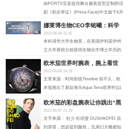
由PORTS宝姿提供舞台服装造型定制的话
剧《初步举证》(Prima Facie)中文版于6月
15日登陆上海话剧艺术中心，拉开全国巡
娜莱博生物CEO李铭曦：科学
演帷幕。中文版话...
2023-06-09 15:45
抗衰赋能生活
本科清华大学生物系，在美国伊利诺伊州
立大学香槟分校获得生物化学博士学历的
娜莱博生物CEO李铭曦曾是一名科学家。
欧米茄世界时腕表，腕上看世
学成后，他长期从事...
2023-06-09 14:19
界
文章来源：时间前线Timeline 前不久，欧
米茄推出了新款海马Aqua Terra世界时(以
下简称，海马AT)。虽然，海马AT世界
欧米茄的彩盘腕表让你跳出“黑
时，之前在2017年就...
2023-06-07 21:28
白灰”
文字来源： 杜少 杜绍斐 DUSHAOFEI 说
到穿搭，想必提到颜色，兄弟们大概都知