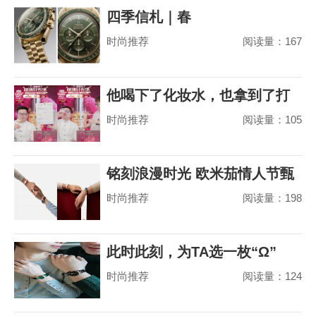
四季信札｜春
时尚推荐
阅读量：167
他喝下了化妆水，也拿到了打
时尚推荐
阅读量：105
赢山茶花之争的
铭刻浪漫时光 欧米茄情人节甄
时尚推荐
阅读量：198
选
此时此刻，为TA选一枚“Ω”
时尚推荐
阅读量：124