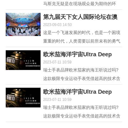
马斯克无疑是在现场观众最为期待的环
节，两位各具中西方文化特点、同样具有
第九届天下女人国际论坛在澳
传奇人生的优秀女性，...
2023-09-03 14:50
门举行 聚焦“
这是一个飞速发展的时代，也是一个困境
重重的时代，人类需要以前所未有的勇气
和智慧去突破困境。在各种解决方案中，
欧米茄海洋宇宙Ultra Deep
不可或缺的组成部分...
2023-07-11 10:59
6000米专业潜水
瑞士手表品牌欧米茄家的海王听说过吗?
这款极限专业运动手表凭借超高的技术含
量和创新设计，一经推出便在业内引发热
欧米茄海洋宇宙Ultra Deep
议，它就是欧米茄海...
2023-07-11 10:59
6000米专业潜水
瑞士手表品牌欧米茄家的海王听说过吗?
这款极限专业运动手表凭借超高的技术含
量和创新设计，一经推出便在业内引发热