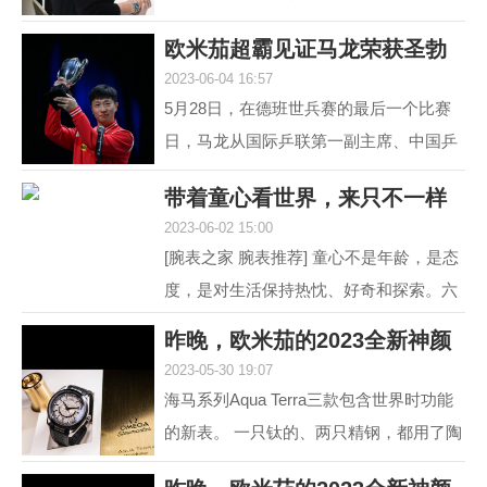
道 黑白灰，向来是男人不出错的选择。
欧米茄超霸见证马龙荣获圣勃
就如姑娘往往形容一...
2023-06-04 16:57
莱德复刻杯！
5月28日，在德班世兵赛的最后一个比赛
日，马龙从国际乒联第一副主席、中国乒
协主席刘国梁的手中接过了复刻圣勃莱德
带着童心看世界，来只不一样
杯，这是对他从2015...
2023-06-02 15:00
的彩盘欧米茄
[腕表之家 腕表推荐] 童心不是年龄，是态
度，是对生活保持热忱、好奇和探索。六
一来临，我们带来了三枚风格不同的欧米
昨晚，欧米茄的2023全新神颜
茄彩色盘面腕表，...
2023-05-30 19:07
又把老对手摩擦
海马系列Aqua Terra三款包含世界时功能
的新表。 一只钛的、两只精钢，都用了陶
瓷圈儿。 世界时以海马加身，是为强调运