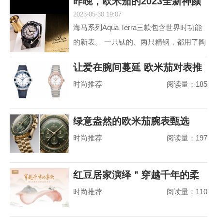
昨晚，欧米茄的2023全新神颜
动属性。约定俗成...
2023-05-30 19:07
又把老对手摩擦
海马系列Aqua Terra三款包含世界时功能
的新表。 一只钛的、两只精钢，都用了陶
瓷圈儿。 世界时以海马加身，是为强调运
让爱在腕间蔓延 欧米茄对表推
动属性。约定俗成...
时尚推荐
阅读量：185
荐
绿意盎然的欧米茄腕表甄选
时尚推荐
阅读量：197
红豆居家演绎＂穿越千年的柔
时尚推荐
阅读量：110
软＂，婴儿绵真