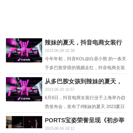
议，它就是欧米茄海...
辣妹的夏天，抖音电商女装行
2023-06-28 10:38
业618再度引爆
今年年初，抖音KOL@白昼小熊 的一条关
于多巴胺穿搭的视频走红，抖音电商女装
行业敏锐地洞察到这一趋势并不断加热，
从多巴胺女孩到辣妹的夏天，
最终，#多巴胺女孩 ...
2023-06-20 10:57
抖音电商女装行
6月6日，抖音电商女装行业于上海举办趋
势发布会，发布了#辣妹的夏天 2023夏日
女装流行趋势，随即热度席卷全网。 据统
PORTS宝姿荣誉呈现《初步举
计，截至目前，#辣...
2023-06-16 19:12
证》(Prima Faci