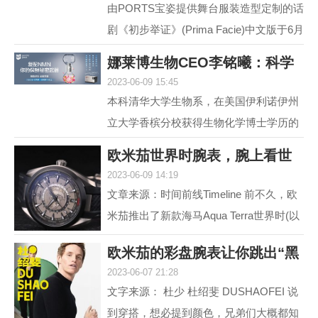
由PORTS宝姿提供舞台服装造型定制的话
剧《初步举证》(Prima Facie)中文版于6月
15日登陆上海话剧艺术中心，拉开全国巡
娜莱博生物CEO李铭曦：科学
演帷幕。中文版话...
2023-06-09 15:45
抗衰赋能生活
本科清华大学生物系，在美国伊利诺伊州
立大学香槟分校获得生物化学博士学历的
娜莱博生物CEO李铭曦曾是一名科学家。
欧米茄世界时腕表，腕上看世
学成后，他长期从事...
2023-06-09 14:19
界
文章来源：时间前线Timeline 前不久，欧
米茄推出了新款海马Aqua Terra世界时(以
下简称，海马AT)。虽然，海马AT世界
欧米茄的彩盘腕表让你跳出“黑
时，之前在2017年就...
2023-06-07 21:28
白灰”
文字来源： 杜少 杜绍斐 DUSHAOFEI 说
到穿搭，想必提到颜色，兄弟们大概都知