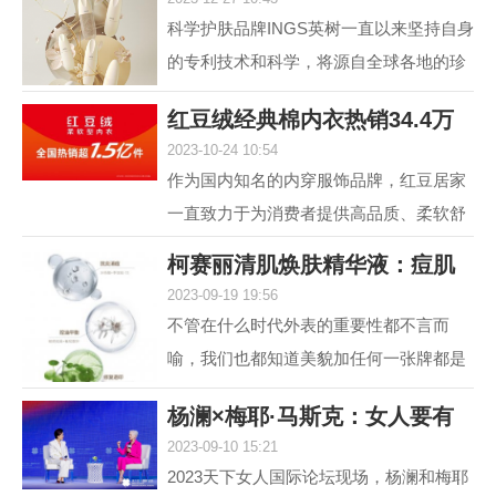
肤，进入抗光老和
科学护肤品牌INGS英树一直以来坚持自身
的专利技术和科学，将源自全球各地的珍
贵自然原料，转化为安全高效的护肤配
红豆绒经典棉内衣热销34.4万
方，不断解锁肌肤自身...
2023-10-24 10:54
件，舒适棉类产
作为国内知名的内穿服饰品牌，红豆居家
一直致力于为消费者提供高品质、柔软舒
适的内衣产品。其中，红豆绒柔软型内衣
柯赛丽清肌焕肤精华液：痘肌
作为红豆居家的核心...
2023-09-19 19:56
救星，为您重塑
不管在什么时代外表的重要性都不言而
喻，我们也都知道美貌加任何一张牌都是
王炸，但很多人却因为脸上的痘痘或痘印
杨澜×梅耶·马斯克：女人要有
而封印了颜值，在变美...
2023-09-10 15:21
自己的事业，
2023天下女人国际论坛现场，杨澜和梅耶