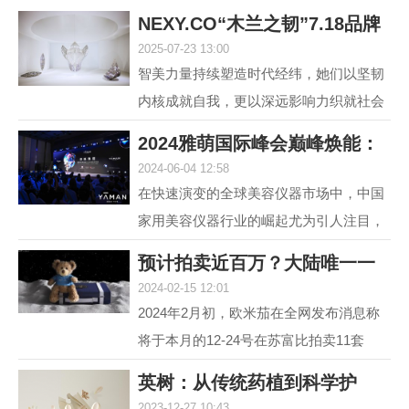
NEXY.CO“木兰之韧”7.18品牌
2025-07-23 13:00
盛典暨主题大
智美力量持续塑造时代经纬，她们以坚韧
内核成就自我，更以深远影响力织就社会
图景。赢家时尚集团旗下国内轻奢女装品
2024雅萌国际峰会巅峰焕能：
牌NEXY.CO（奈蔻）...
2024-06-04 12:58
连发6款重磅新
在快速演变的全球美容仪器市场中，中国
家用美容仪器行业的崛起尤为引人注目，
自2014年以来，该行业经历了从初期探索
预计拍卖近百万？大陆唯一一
到快速增长的转变，...
2024-02-15 12:01
套宇航员手提箱
2024年2月初，欧米茄在全网发布消息称
将于本月的12-24号在苏富比拍卖11套
MoonSwatch Mission to Moonshine Gold
英树：从传统药植到科学护
腕表手提箱套装。但是截...
2023-12-27 10:43