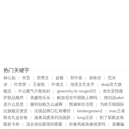
热门关键字
林心如
何炅
郑秀文
赵薇
郑中基
袁咏仪
范冰
|
|
|
|
|
|
冰
叶世荣
王俊凯
叶倩文
泡芙文艺名字
skap官方旗
|
|
|
|
|
舰店
什么暖气片散热好
givenchy le rouge202
资生堂悦薇
|
|
|
护肤品顺序
美媛馆乐乐
帕加尼在中国能上牌吗
情侣说wbd
|
|
|
是什么意思
腿特别粗怎么减啊
熊黛林生活照
为啥天猫国际
|
|
|
比旗舰店便宜
法国品牌口红有哪些
kindergarten2
mac王者
|
|
|
联名礼盒价格
迪奥花蜜系列洗面奶
long汉语
割了双眼皮画
|
|
|
眼影卡粉
适合画在眼尾的图案
轻奢风格装修很贵吗
喜赚骗
|
|
|