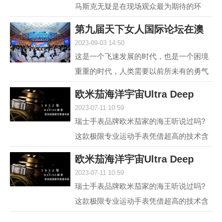
马斯克无疑是在现场观众最为期待的环
节，两位各具中西方文化特点、同样具有
第九届天下女人国际论坛在澳
传奇人生的优秀女性，...
2023-09-03 14:50
门举行 聚焦“
这是一个飞速发展的时代，也是一个困境
重重的时代，人类需要以前所未有的勇气
和智慧去突破困境。在各种解决方案中，
欧米茄海洋宇宙Ultra Deep
不可或缺的组成部分...
2023-07-11 10:59
6000米专业潜水
瑞士手表品牌欧米茄家的海王听说过吗?
这款极限专业运动手表凭借超高的技术含
量和创新设计，一经推出便在业内引发热
欧米茄海洋宇宙Ultra Deep
议，它就是欧米茄海...
2023-07-11 10:59
6000米专业潜水
瑞士手表品牌欧米茄家的海王听说过吗?
这款极限专业运动手表凭借超高的技术含
量和创新设计，一经推出便在业内引发热