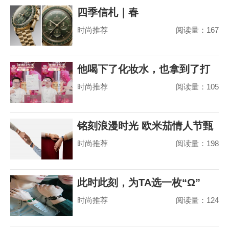
四季信札｜春
时尚推荐
阅读量：167
他喝下了化妆水，也拿到了打
时尚推荐
阅读量：105
赢山茶花之争的
铭刻浪漫时光 欧米茄情人节甄
时尚推荐
阅读量：198
选
此时此刻，为TA选一枚“Ω”
时尚推荐
阅读量：124