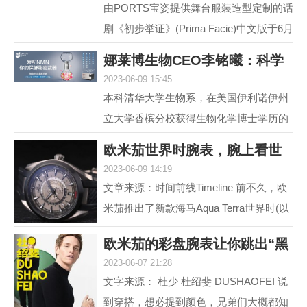
由PORTS宝姿提供舞台服装造型定制的话
剧《初步举证》(Prima Facie)中文版于6月
15日登陆上海话剧艺术中心，拉开全国巡
娜莱博生物CEO李铭曦：科学
演帷幕。中文版话...
2023-06-09 15:45
抗衰赋能生活
本科清华大学生物系，在美国伊利诺伊州
立大学香槟分校获得生物化学博士学历的
娜莱博生物CEO李铭曦曾是一名科学家。
欧米茄世界时腕表，腕上看世
学成后，他长期从事...
2023-06-09 14:19
界
文章来源：时间前线Timeline 前不久，欧
米茄推出了新款海马Aqua Terra世界时(以
下简称，海马AT)。虽然，海马AT世界
欧米茄的彩盘腕表让你跳出“黑
时，之前在2017年就...
2023-06-07 21:28
白灰”
文字来源： 杜少 杜绍斐 DUSHAOFEI 说
到穿搭，想必提到颜色，兄弟们大概都知