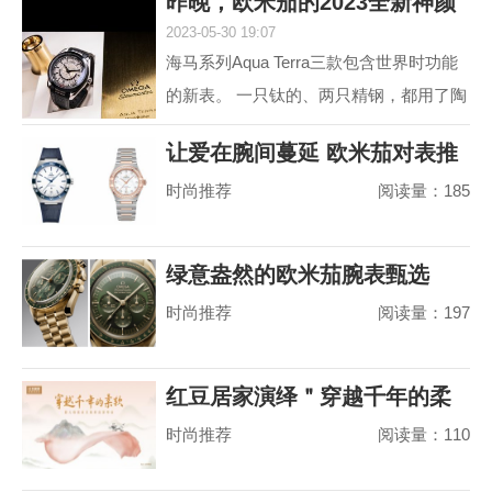
昨晚，欧米茄的2023全新神颜
动属性。约定俗成...
2023-05-30 19:07
又把老对手摩擦
海马系列Aqua Terra三款包含世界时功能
的新表。 一只钛的、两只精钢，都用了陶
瓷圈儿。 世界时以海马加身，是为强调运
让爱在腕间蔓延 欧米茄对表推
动属性。约定俗成...
时尚推荐
阅读量：185
荐
绿意盎然的欧米茄腕表甄选
时尚推荐
阅读量：197
红豆居家演绎＂穿越千年的柔
时尚推荐
阅读量：110
软＂，婴儿绵真