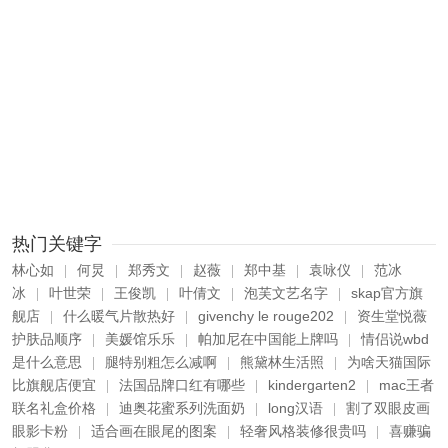
热门关键字
林心如
何炅
郑秀文
赵薇
郑中基
袁咏仪
范冰
|
|
|
|
|
|
冰
叶世荣
王俊凯
叶倩文
泡芙文艺名字
skap官方旗
|
|
|
|
|
舰店
什么暖气片散热好
givenchy le rouge202
资生堂悦薇
|
|
|
护肤品顺序
美媛馆乐乐
帕加尼在中国能上牌吗
情侣说wbd
|
|
|
是什么意思
腿特别粗怎么减啊
熊黛林生活照
为啥天猫国际
|
|
|
比旗舰店便宜
法国品牌口红有哪些
kindergarten2
mac王者
|
|
|
联名礼盒价格
迪奥花蜜系列洗面奶
long汉语
割了双眼皮画
|
|
|
眼影卡粉
适合画在眼尾的图案
轻奢风格装修很贵吗
喜赚骗
|
|
|