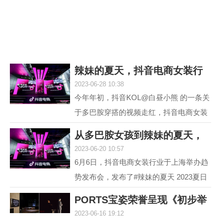
议，它就是欧米茄海...
辣妹的夏天，抖音电商女装行
2023-06-28 10:38
业618再度引爆
今年年初，抖音KOL@白昼小熊 的一条关
于多巴胺穿搭的视频走红，抖音电商女装
行业敏锐地洞察到这一趋势并不断加热，
从多巴胺女孩到辣妹的夏天，
最终，#多巴胺女孩 ...
2023-06-20 10:57
抖音电商女装行
6月6日，抖音电商女装行业于上海举办趋
势发布会，发布了#辣妹的夏天 2023夏日
女装流行趋势，随即热度席卷全网。 据统
PORTS宝姿荣誉呈现《初步举
计，截至目前，#辣...
2023-06-16 19:12
证》(Prima Faci