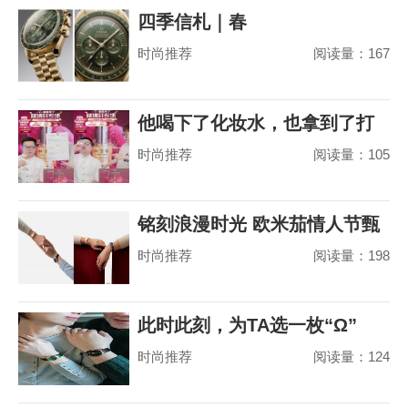
四季信札｜春
时尚推荐
阅读量：167
他喝下了化妆水，也拿到了打
时尚推荐
阅读量：105
赢山茶花之争的
铭刻浪漫时光 欧米茄情人节甄
时尚推荐
阅读量：198
选
此时此刻，为TA选一枚“Ω”
时尚推荐
阅读量：124