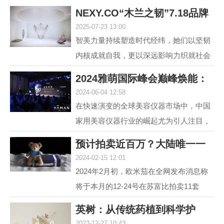
NEXY.CO“木兰之韧”7.18品牌
2025-07-23 13:00
盛典暨主题大
智美力量持续塑造时代经纬，她们以坚韧
内核成就自我，更以深远影响力织就社会
图景。赢家时尚集团旗下国内轻奢女装品
2024雅萌国际峰会巅峰焕能：
牌NEXY.CO（奈蔻）...
2024-06-04 12:58
连发6款重磅新
在快速演变的全球美容仪器市场中，中国
家用美容仪器行业的崛起尤为引人注目，
自2014年以来，该行业经历了从初期探索
预计拍卖近百万？大陆唯一一
到快速增长的转变，...
2024-02-15 12:01
套宇航员手提箱
2024年2月初，欧米茄在全网发布消息称
将于本月的12-24号在苏富比拍卖11套
MoonSwatch Mission to Moonshine Gold
英树：从传统药植到科学护
腕表手提箱套装。但是截...
2023-12-27 10:43