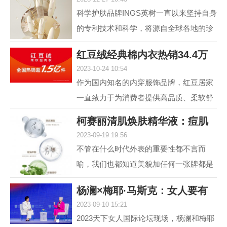
肤，进入抗光老和
科学护肤品牌INGS英树一直以来坚持自身
的专利技术和科学，将源自全球各地的珍
贵自然原料，转化为安全高效的护肤配
红豆绒经典棉内衣热销34.4万
方，不断解锁肌肤自身...
2023-10-24 10:54
件，舒适棉类产
作为国内知名的内穿服饰品牌，红豆居家
一直致力于为消费者提供高品质、柔软舒
适的内衣产品。其中，红豆绒柔软型内衣
柯赛丽清肌焕肤精华液：痘肌
作为红豆居家的核心...
2023-09-19 19:56
救星，为您重塑
不管在什么时代外表的重要性都不言而
喻，我们也都知道美貌加任何一张牌都是
王炸，但很多人却因为脸上的痘痘或痘印
杨澜×梅耶·马斯克：女人要有
而封印了颜值，在变美...
2023-09-10 15:21
自己的事业，
2023天下女人国际论坛现场，杨澜和梅耶