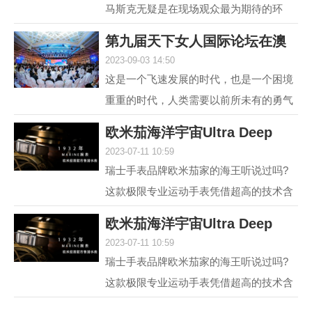
马斯克无疑是在现场观众最为期待的环
节，两位各具中西方文化特点、同样具有
第九届天下女人国际论坛在澳
传奇人生的优秀女性，...
2023-09-03 14:50
门举行 聚焦“
这是一个飞速发展的时代，也是一个困境
重重的时代，人类需要以前所未有的勇气
和智慧去突破困境。在各种解决方案中，
欧米茄海洋宇宙Ultra Deep
不可或缺的组成部分...
2023-07-11 10:59
6000米专业潜水
瑞士手表品牌欧米茄家的海王听说过吗?
这款极限专业运动手表凭借超高的技术含
量和创新设计，一经推出便在业内引发热
欧米茄海洋宇宙Ultra Deep
议，它就是欧米茄海...
2023-07-11 10:59
6000米专业潜水
瑞士手表品牌欧米茄家的海王听说过吗?
这款极限专业运动手表凭借超高的技术含
量和创新设计，一经推出便在业内引发热