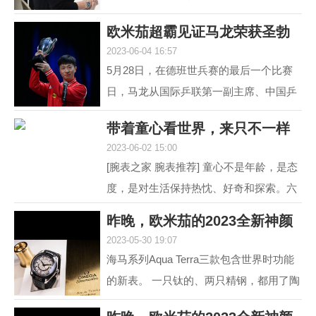
道 黑白灰，向来是男人不出错的选择。
欧米茄超霸见证马龙荣获圣勃
就如姑娘往往形容一...
2023-06-04 16:57
莱德复刻杯！
5月28日，在德班世兵赛的最后一个比赛
日，马龙从国际乒联第一副主席、中国乒
协主席刘国梁的手中接过了复刻圣勃莱德
带着童心看世界，来只不一样
杯，这是对他从2015...
2023-06-02 15:00
的彩盘欧米茄
[腕表之家 腕表推荐] 童心不是年龄，是态
度，是对生活保持热忱、好奇和探索。六
一来临，我们带来了三枚风格不同的欧米
昨晚，欧米茄的2023全新神颜
茄彩色盘面腕表，...
2023-05-30 19:07
又把老对手摩擦
海马系列Aqua Terra三款包含世界时功能
的新表。 一只钛的、两只精钢，都用了陶
瓷圈儿。 世界时以海马加身，是为强调运