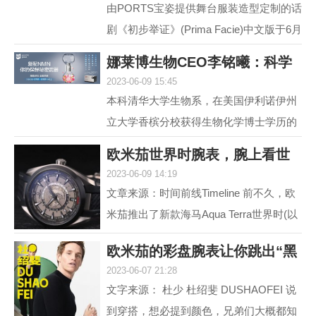
由PORTS宝姿提供舞台服装造型定制的话
剧《初步举证》(Prima Facie)中文版于6月
15日登陆上海话剧艺术中心，拉开全国巡
娜莱博生物CEO李铭曦：科学
演帷幕。中文版话...
2023-06-09 15:45
抗衰赋能生活
本科清华大学生物系，在美国伊利诺伊州
立大学香槟分校获得生物化学博士学历的
娜莱博生物CEO李铭曦曾是一名科学家。
欧米茄世界时腕表，腕上看世
学成后，他长期从事...
2023-06-09 14:19
界
文章来源：时间前线Timeline 前不久，欧
米茄推出了新款海马Aqua Terra世界时(以
下简称，海马AT)。虽然，海马AT世界
欧米茄的彩盘腕表让你跳出“黑
时，之前在2017年就...
2023-06-07 21:28
白灰”
文字来源： 杜少 杜绍斐 DUSHAOFEI 说
到穿搭，想必提到颜色，兄弟们大概都知