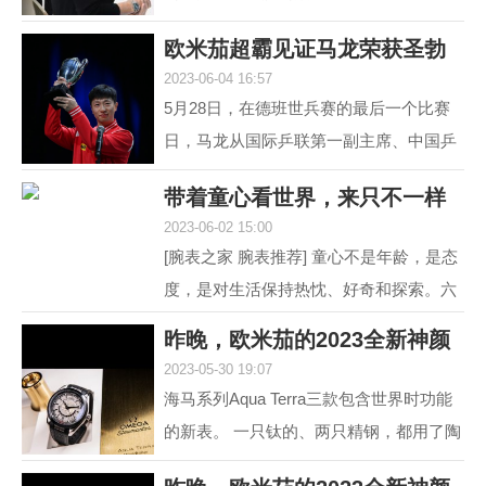
道 黑白灰，向来是男人不出错的选择。
欧米茄超霸见证马龙荣获圣勃
就如姑娘往往形容一...
2023-06-04 16:57
莱德复刻杯！
5月28日，在德班世兵赛的最后一个比赛
日，马龙从国际乒联第一副主席、中国乒
协主席刘国梁的手中接过了复刻圣勃莱德
带着童心看世界，来只不一样
杯，这是对他从2015...
2023-06-02 15:00
的彩盘欧米茄
[腕表之家 腕表推荐] 童心不是年龄，是态
度，是对生活保持热忱、好奇和探索。六
一来临，我们带来了三枚风格不同的欧米
昨晚，欧米茄的2023全新神颜
茄彩色盘面腕表，...
2023-05-30 19:07
又把老对手摩擦
海马系列Aqua Terra三款包含世界时功能
的新表。 一只钛的、两只精钢，都用了陶
瓷圈儿。 世界时以海马加身，是为强调运