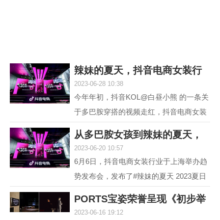
议，它就是欧米茄海...
辣妹的夏天，抖音电商女装行
2023-06-28 10:38
业618再度引爆
今年年初，抖音KOL@白昼小熊 的一条关
于多巴胺穿搭的视频走红，抖音电商女装
行业敏锐地洞察到这一趋势并不断加热，
从多巴胺女孩到辣妹的夏天，
最终，#多巴胺女孩 ...
2023-06-20 10:57
抖音电商女装行
6月6日，抖音电商女装行业于上海举办趋
势发布会，发布了#辣妹的夏天 2023夏日
女装流行趋势，随即热度席卷全网。 据统
PORTS宝姿荣誉呈现《初步举
计，截至目前，#辣...
2023-06-16 19:12
证》(Prima Faci