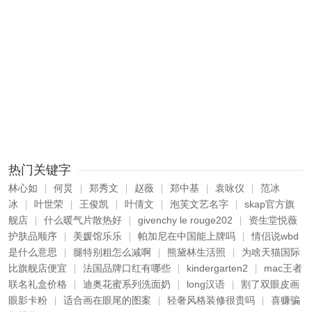
热门关键字
林心如
何炅
郑秀文
赵薇
郑中基
袁咏仪
范冰
|
|
|
|
|
|
冰
叶世荣
王俊凯
叶倩文
泡芙文艺名字
skap官方旗
|
|
|
|
|
舰店
什么暖气片散热好
givenchy le rouge202
资生堂悦薇
|
|
|
护肤品顺序
美媛馆乐乐
帕加尼在中国能上牌吗
情侣说wbd
|
|
|
是什么意思
腿特别粗怎么减啊
熊黛林生活照
为啥天猫国际
|
|
|
比旗舰店便宜
法国品牌口红有哪些
kindergarten2
mac王者
|
|
|
联名礼盒价格
迪奥花蜜系列洗面奶
long汉语
割了双眼皮画
|
|
|
眼影卡粉
适合画在眼尾的图案
轻奢风格装修很贵吗
喜赚骗
|
|
|