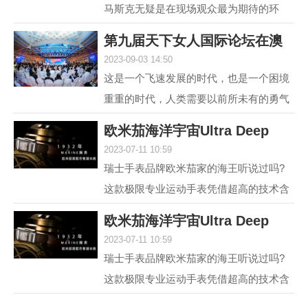
马斯克无疑是在现场观众最为期待的环
节，两位各具中西方文化特点、同样具有
第九届天下女人国际论坛在澳
传奇人生的优秀女性，...
2023-09-03 14:50
门举行 聚焦“
这是一个飞速发展的时代，也是一个困境
重重的时代，人类需要以前所未有的勇气
和智慧去突破困境。在各种解决方案中，
欧米茄海洋宇宙Ultra Deep
不可或缺的组成部分...
2023-07-11 10:59
6000米专业潜水
瑞士手表品牌欧米茄家的海王听说过吗?
这款极限专业运动手表凭借超高的技术含
量和创新设计，一经推出便在业内引发热
欧米茄海洋宇宙Ultra Deep
议，它就是欧米茄海...
2023-07-11 10:59
6000米专业潜水
瑞士手表品牌欧米茄家的海王听说过吗?
这款极限专业运动手表凭借超高的技术含
量和创新设计，一经推出便在业内引发热