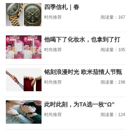
四季信札｜春
时尚推荐
阅读量：167
他喝下了化妆水，也拿到了打
时尚推荐
阅读量：105
赢山茶花之争的
铭刻浪漫时光 欧米茄情人节甄
时尚推荐
阅读量：198
选
此时此刻，为TA选一枚“Ω”
时尚推荐
阅读量：124