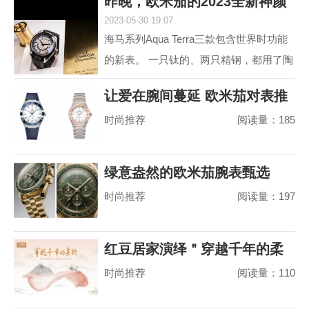
昨晚，欧米茄的2023全新神颜
动属性。约定俗成...
2023-05-30 19:07
又把老对手摩擦
海马系列Aqua Terra三款包含世界时功能
的新表。 一只钛的、两只精钢，都用了陶
瓷圈儿。 世界时以海马加身，是为强调运
让爱在腕间蔓延 欧米茄对表推
动属性。约定俗成...
时尚推荐
阅读量：185
荐
绿意盎然的欧米茄腕表甄选
时尚推荐
阅读量：197
红豆居家演绎＂穿越千年的柔
时尚推荐
阅读量：110
软＂，婴儿绵真