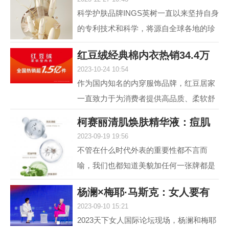
肤，进入抗光老和
科学护肤品牌INGS英树一直以来坚持自身
的专利技术和科学，将源自全球各地的珍
贵自然原料，转化为安全高效的护肤配
红豆绒经典棉内衣热销34.4万
方，不断解锁肌肤自身...
2023-10-24 10:54
件，舒适棉类产
作为国内知名的内穿服饰品牌，红豆居家
一直致力于为消费者提供高品质、柔软舒
适的内衣产品。其中，红豆绒柔软型内衣
柯赛丽清肌焕肤精华液：痘肌
作为红豆居家的核心...
2023-09-19 19:56
救星，为您重塑
不管在什么时代外表的重要性都不言而
喻，我们也都知道美貌加任何一张牌都是
王炸，但很多人却因为脸上的痘痘或痘印
杨澜×梅耶·马斯克：女人要有
而封印了颜值，在变美...
2023-09-10 15:21
自己的事业，
2023天下女人国际论坛现场，杨澜和梅耶