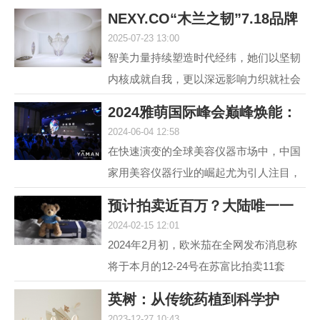
NEXY.CO“木兰之韧”7.18品牌
2025-07-23 13:00
盛典暨主题大
智美力量持续塑造时代经纬，她们以坚韧
内核成就自我，更以深远影响力织就社会
图景。赢家时尚集团旗下国内轻奢女装品
2024雅萌国际峰会巅峰焕能：
牌NEXY.CO（奈蔻）...
2024-06-04 12:58
连发6款重磅新
在快速演变的全球美容仪器市场中，中国
家用美容仪器行业的崛起尤为引人注目，
自2014年以来，该行业经历了从初期探索
预计拍卖近百万？大陆唯一一
到快速增长的转变，...
2024-02-15 12:01
套宇航员手提箱
2024年2月初，欧米茄在全网发布消息称
将于本月的12-24号在苏富比拍卖11套
MoonSwatch Mission to Moonshine Gold
英树：从传统药植到科学护
腕表手提箱套装。但是截...
2023-12-27 10:43