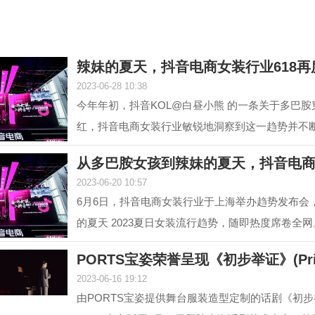
辣妹的夏天，抖音电商女装行业618再
2023-06-28 10:38
今年年初，抖音KOL@白昼小熊 的一条关于多巴
红，抖音电商女装行业敏锐地洞察到这一趋势并不
#多巴胺女孩 ...
从多巴胺女孩到辣妹的夏天，抖音电
2023-06-20 10:57
6月6日，抖音电商女装行业于上海举办趋势发布会
的夏天 2023夏日女装流行趋势，随即热度席卷全网
至目前，#辣...
PORTS宝姿荣誉呈现《初步举证》(Prim
2023-06-16 19:12
由PORTS宝姿提供舞台服装造型定制的话剧《初步举证