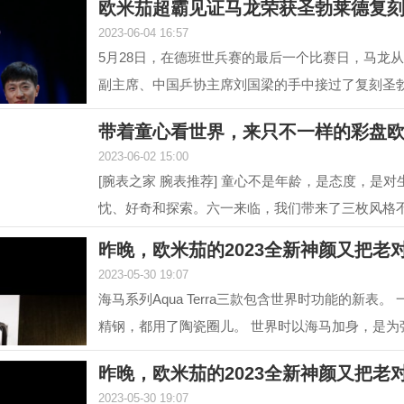
欧米茄超霸见证马龙荣获圣勃莱德复
2023-06-04 16:57
5月28日，在德班世兵赛的最后一个比赛日，马龙
副主席、中国乒协主席刘国梁的手中接过了复刻圣
对他从2015...
带着童心看世界，来只不一样的彩盘
2023-06-02 15:00
[腕表之家 腕表推荐] 童心不是年龄，是态度，是对
忱、好奇和探索。六一来临，我们带来了三枚风格
色盘面腕表，...
昨晚，欧米茄的2023全新神颜又把老
2023-05-30 19:07
海马系列Aqua Terra三款包含世界时功能的新表。
精钢，都用了陶瓷圈儿。 世界时以海马加身，是为
性。约定俗成...
昨晚，欧米茄的2023全新神颜又把老
2023-05-30 19:07