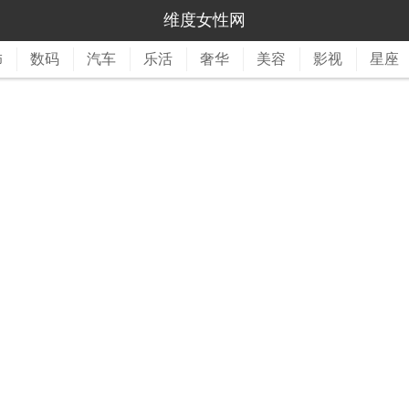
维度女性网
饰
数码
汽车
乐活
奢华
美容
影视
星座