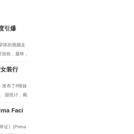
度引爆
胺穿搭的视频走
断加热，最终，
商女装行
，发布了#辣妹
。 据统计，截
a Faci
》(Prima