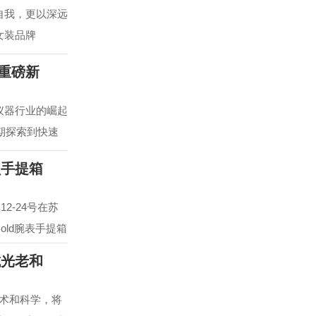
自我，更以深远
女装品牌
款重磅新
仪器行业的崛起
期探索到快速
员手提箱
2-24号在苏
e Gold腕表手提箱
抗光老和
技术和科学，将