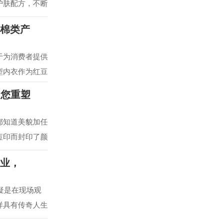
护肤配方，不断
适棉类产
于为消费者提供
型内衣作为红豆
为您重塑
都知道美貌加任
痘印而封印了颜
事业，
疑是在现场观
样具有传奇人生