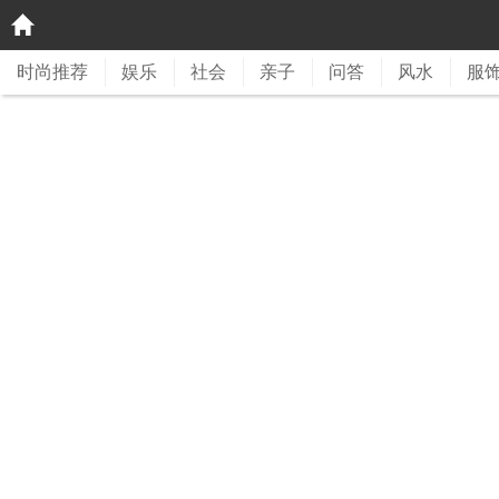
时尚推荐
娱乐
社会
亲子
问答
风水
服