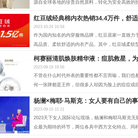
源自全球各地的珍贵自然原料，转化为安全高效的
解锁肌肤自身...
红豆绒经典棉内衣热销34.4万件，舒
2023-10-24 10:54
作为国内知名的内穿服饰品牌，红豆居家一直致力
高品质、柔软舒适的内衣产品。其中，红豆绒柔软
居家的核心...
柯赛丽清肌焕肤精华液：痘肌救星，
2023-09-19 19:56
不管在什么时代外表的重要性都不言而喻，我们也
何一张牌都是王炸，但很多人却因为脸上的痘痘或
值，在变美...
杨澜×梅耶·马斯克：女人要有自己的
2023-09-10 15:21
2023天下女人国际论坛现场，杨澜和梅耶马斯克无
众最为期待的环节，两位各具中西方文化特点、同
的优秀女性，...