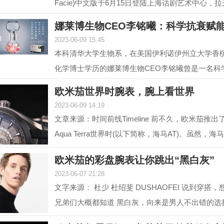
Facie)中文版于6月15日登陆上海话剧艺术中心，
幕。中文版话...
娜莱博生物CEO李铭曦：科学抗衰赋
2023-06-09 15:45
本科清华大学生物系，在美国伊利诺伊州立大学香
化学博士学历的娜莱博生物CEO李铭曦曾是一名科
后，他长期从事...
欧米茄世界时腕表，腕上看世界
2023-06-09 14:19
文章来源：时间前线Timeline 前不久，欧米茄推
Aqua Terra世界时(以下简称，海马AT)。虽然，海
前在2017年就...
欧米茄的彩盘腕表让你跳出“黑白灰”
2023-06-07 21:28
文字来源： 杜少 杜绍斐 DUSHAOFEI 说到穿搭
兄弟们大概都知道 黑白灰，向来是男人不出错的选
往往形容一...