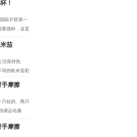
刻杯！
从国际乒联第一
勃莱德杯，这是
欧米茄
生活保持热
不同的欧米茄彩
对手摩擦
 一只钛的、两只
强调运动属
对手摩擦