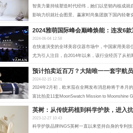
智美力量持续塑造时代经纬，她们以坚韧内核成就
影响力织就社会图景。赢家时尚集团旗下国内轻奢
NEXY.CO（奈蔻）...
2024雅萌国际峰会巅峰焕能：连发6
2024-06-04 12:58
在快速演变的全球美容仪器市场中，中国家用美容
尤为引人注目，自2014年以来，该行业经历了从初
增长的转变，...
预计拍卖近百万？大陆唯一一套宇航
2024-02-15 12:01
2024年2月初，欧米茄在全网发布消息称将于本月的1
富比拍卖11套MoonSwatch Mission to Moonshin
套装。但是截...
英树：从传统药植到科学护肤，进入
2023-12-27 10:43
科学护肤品牌INGS英树一直以来坚持自身的专利