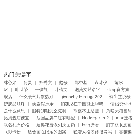
热门关键字
林心如
何炅
郑秀文
赵薇
郑中基
袁咏仪
范冰
|
|
|
|
|
|
冰
叶世荣
王俊凯
叶倩文
泡芙文艺名字
skap官方旗
|
|
|
|
|
舰店
什么暖气片散热好
givenchy le rouge202
资生堂悦薇
|
|
|
护肤品顺序
美媛馆乐乐
帕加尼在中国能上牌吗
情侣说wbd
|
|
|
是什么意思
腿特别粗怎么减啊
熊黛林生活照
为啥天猫国际
|
|
|
比旗舰店便宜
法国品牌口红有哪些
kindergarten2
mac王者
|
|
|
联名礼盒价格
迪奥花蜜系列洗面奶
long汉语
割了双眼皮画
|
|
|
眼影卡粉
适合画在眼尾的图案
轻奢风格装修很贵吗
喜赚骗
|
|
|