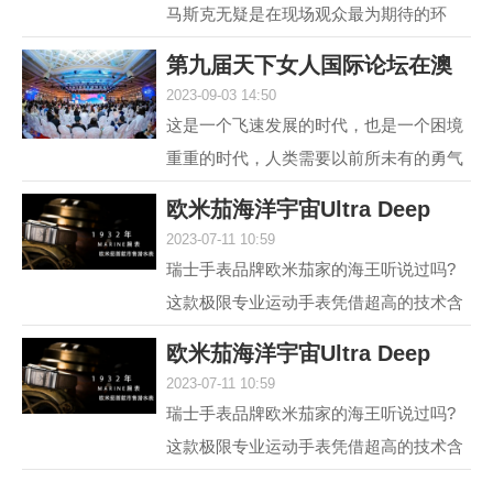
马斯克无疑是在现场观众最为期待的环
节，两位各具中西方文化特点、同样具有
第九届天下女人国际论坛在澳
传奇人生的优秀女性，...
2023-09-03 14:50
门举行 聚焦“
这是一个飞速发展的时代，也是一个困境
重重的时代，人类需要以前所未有的勇气
和智慧去突破困境。在各种解决方案中，
欧米茄海洋宇宙Ultra Deep
不可或缺的组成部分...
2023-07-11 10:59
6000米专业潜水
瑞士手表品牌欧米茄家的海王听说过吗?
这款极限专业运动手表凭借超高的技术含
量和创新设计，一经推出便在业内引发热
欧米茄海洋宇宙Ultra Deep
议，它就是欧米茄海...
2023-07-11 10:59
6000米专业潜水
瑞士手表品牌欧米茄家的海王听说过吗?
这款极限专业运动手表凭借超高的技术含
量和创新设计，一经推出便在业内引发热