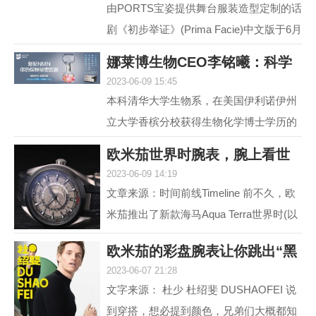
由PORTS宝姿提供舞台服装造型定制的话
剧《初步举证》(Prima Facie)中文版于6月
15日登陆上海话剧艺术中心，拉开全国巡
娜莱博生物CEO李铭曦：科学
演帷幕。中文版话...
2023-06-09 15:45
抗衰赋能生活
本科清华大学生物系，在美国伊利诺伊州
立大学香槟分校获得生物化学博士学历的
娜莱博生物CEO李铭曦曾是一名科学家。
欧米茄世界时腕表，腕上看世
学成后，他长期从事...
2023-06-09 14:19
界
文章来源：时间前线Timeline 前不久，欧
米茄推出了新款海马Aqua Terra世界时(以
下简称，海马AT)。虽然，海马AT世界
欧米茄的彩盘腕表让你跳出“黑
时，之前在2017年就...
2023-06-07 21:28
白灰”
文字来源： 杜少 杜绍斐 DUSHAOFEI 说
到穿搭，想必提到颜色，兄弟们大概都知