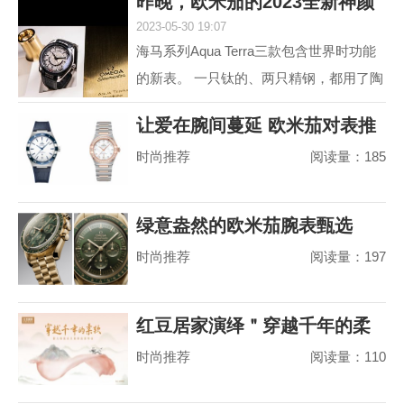
昨晚，欧米茄的2023全新神颜
动属性。约定俗成...
2023-05-30 19:07
又把老对手摩擦
海马系列Aqua Terra三款包含世界时功能
的新表。 一只钛的、两只精钢，都用了陶
瓷圈儿。 世界时以海马加身，是为强调运
让爱在腕间蔓延 欧米茄对表推
动属性。约定俗成...
时尚推荐
阅读量：185
荐
绿意盎然的欧米茄腕表甄选
时尚推荐
阅读量：197
红豆居家演绎＂穿越千年的柔
时尚推荐
阅读量：110
软＂，婴儿绵真