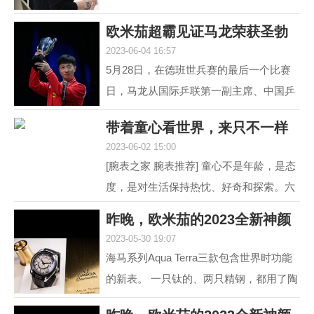
道 黑白灰，向来是男人不出错的选择。
欧米茄超霸见证马龙荣获圣勃
就如姑娘往往形容一...
2023-06-04 16:57
莱德复刻杯！
5月28日，在德班世兵赛的最后一个比赛
日，马龙从国际乒联第一副主席、中国乒
协主席刘国梁的手中接过了复刻圣勃莱德
带着童心看世界，来只不一样
杯，这是对他从2015...
2023-06-02 15:00
的彩盘欧米茄
[腕表之家 腕表推荐] 童心不是年龄，是态
度，是对生活保持热忱、好奇和探索。六
一来临，我们带来了三枚风格不同的欧米
昨晚，欧米茄的2023全新神颜
茄彩色盘面腕表，...
2023-05-30 19:07
又把老对手摩擦
海马系列Aqua Terra三款包含世界时功能
的新表。 一只钛的、两只精钢，都用了陶
瓷圈儿。 世界时以海马加身，是为强调运