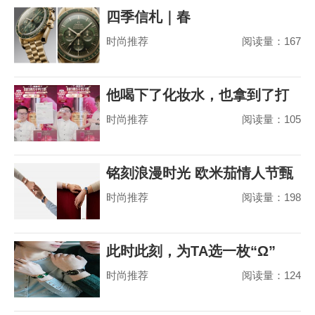
四季信札｜春
时尚推荐
阅读量：167
他喝下了化妆水，也拿到了打
时尚推荐
阅读量：105
赢山茶花之争的
铭刻浪漫时光 欧米茄情人节甄
时尚推荐
阅读量：198
选
此时此刻，为TA选一枚“Ω”
时尚推荐
阅读量：124