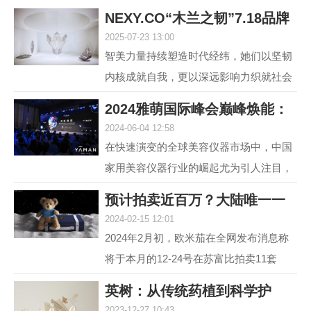
NEXY.CO“木兰之韧”7.18品牌
2025-07-23 13:00
盛典暨主题大
智美力量持续塑造时代经纬，她们以坚韧
内核成就自我，更以深远影响力织就社会
图景。赢家时尚集团旗下国内轻奢女装品
2024雅萌国际峰会巅峰焕能：
牌NEXY.CO（奈蔻）...
2024-06-04 12:58
连发6款重磅新
在快速演变的全球美容仪器市场中，中国
家用美容仪器行业的崛起尤为引人注目，
自2014年以来，该行业经历了从初期探索
预计拍卖近百万？大陆唯一一
到快速增长的转变，...
2024-02-15 12:01
套宇航员手提箱
2024年2月初，欧米茄在全网发布消息称
将于本月的12-24号在苏富比拍卖11套
MoonSwatch Mission to Moonshine Gold
英树：从传统药植到科学护
腕表手提箱套装。但是截...
2023-12-27 10:43