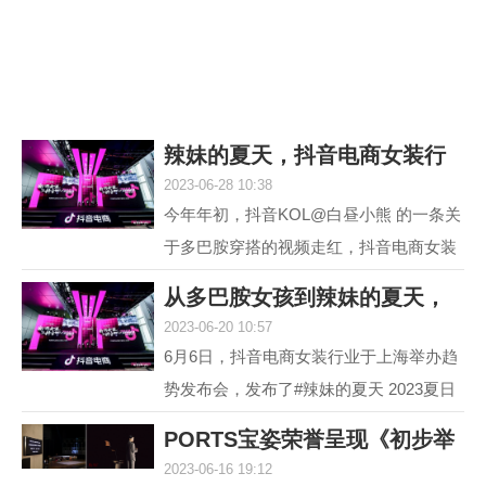
议，它就是欧米茄海...
辣妹的夏天，抖音电商女装行
2023-06-28 10:38
业618再度引爆
今年年初，抖音KOL@白昼小熊 的一条关
于多巴胺穿搭的视频走红，抖音电商女装
行业敏锐地洞察到这一趋势并不断加热，
从多巴胺女孩到辣妹的夏天，
最终，#多巴胺女孩 ...
2023-06-20 10:57
抖音电商女装行
6月6日，抖音电商女装行业于上海举办趋
势发布会，发布了#辣妹的夏天 2023夏日
女装流行趋势，随即热度席卷全网。 据统
PORTS宝姿荣誉呈现《初步举
计，截至目前，#辣...
2023-06-16 19:12
证》(Prima Faci