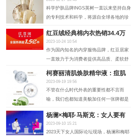
肤，进入抗光老和
科学护肤品牌INGS英树一直以来坚持自身
的专利技术和科学，将源自全球各地的珍
贵自然原料，转化为安全高效的护肤配
红豆绒经典棉内衣热销34.4万
方，不断解锁肌肤自身...
2023-10-24 10:54
件，舒适棉类产
作为国内知名的内穿服饰品牌，红豆居家
一直致力于为消费者提供高品质、柔软舒
适的内衣产品。其中，红豆绒柔软型内衣
柯赛丽清肌焕肤精华液：痘肌
作为红豆居家的核心...
2023-09-19 19:56
救星，为您重塑
不管在什么时代外表的重要性都不言而
喻，我们也都知道美貌加任何一张牌都是
王炸，但很多人却因为脸上的痘痘或痘印
杨澜×梅耶·马斯克：女人要有
而封印了颜值，在变美...
2023-09-10 15:21
自己的事业，
2023天下女人国际论坛现场，杨澜和梅耶