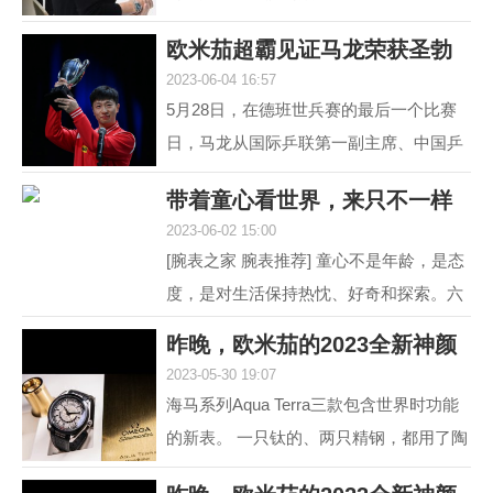
道 黑白灰，向来是男人不出错的选择。
欧米茄超霸见证马龙荣获圣勃
就如姑娘往往形容一...
2023-06-04 16:57
莱德复刻杯！
5月28日，在德班世兵赛的最后一个比赛
日，马龙从国际乒联第一副主席、中国乒
协主席刘国梁的手中接过了复刻圣勃莱德
带着童心看世界，来只不一样
杯，这是对他从2015...
2023-06-02 15:00
的彩盘欧米茄
[腕表之家 腕表推荐] 童心不是年龄，是态
度，是对生活保持热忱、好奇和探索。六
一来临，我们带来了三枚风格不同的欧米
昨晚，欧米茄的2023全新神颜
茄彩色盘面腕表，...
2023-05-30 19:07
又把老对手摩擦
海马系列Aqua Terra三款包含世界时功能
的新表。 一只钛的、两只精钢，都用了陶
瓷圈儿。 世界时以海马加身，是为强调运