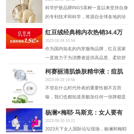
肤，进入抗光老和
科学护肤品牌INGS英树一直以来坚持自身
的专利技术和科学，将源自全球各地的珍
贵自然原料，转化为安全高效的护肤配
红豆绒经典棉内衣热销34.4万
方，不断解锁肌肤自身...
2023-10-24 10:54
件，舒适棉类产
作为国内知名的内穿服饰品牌，红豆居家
一直致力于为消费者提供高品质、柔软舒
适的内衣产品。其中，红豆绒柔软型内衣
柯赛丽清肌焕肤精华液：痘肌
作为红豆居家的核心...
2023-09-19 19:56
救星，为您重塑
不管在什么时代外表的重要性都不言而
喻，我们也都知道美貌加任何一张牌都是
王炸，但很多人却因为脸上的痘痘或痘印
杨澜×梅耶·马斯克：女人要有
而封印了颜值，在变美...
2023-09-10 15:21
自己的事业，
2023天下女人国际论坛现场，杨澜和梅耶