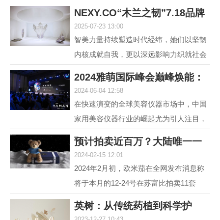
NEXY.CO“木兰之韧”7.18品牌
2025-07-23 13:00
盛典暨主题大
智美力量持续塑造时代经纬，她们以坚韧
内核成就自我，更以深远影响力织就社会
图景。赢家时尚集团旗下国内轻奢女装品
2024雅萌国际峰会巅峰焕能：
牌NEXY.CO（奈蔻）...
2024-06-04 12:58
连发6款重磅新
在快速演变的全球美容仪器市场中，中国
家用美容仪器行业的崛起尤为引人注目，
自2014年以来，该行业经历了从初期探索
预计拍卖近百万？大陆唯一一
到快速增长的转变，...
2024-02-15 12:01
套宇航员手提箱
2024年2月初，欧米茄在全网发布消息称
将于本月的12-24号在苏富比拍卖11套
MoonSwatch Mission to Moonshine Gold
英树：从传统药植到科学护
腕表手提箱套装。但是截...
2023-12-27 10:43