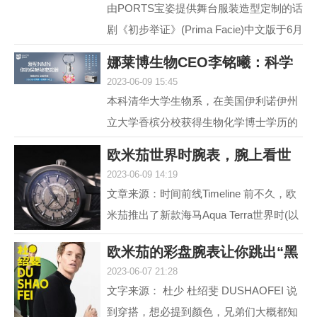
由PORTS宝姿提供舞台服装造型定制的话
剧《初步举证》(Prima Facie)中文版于6月
15日登陆上海话剧艺术中心，拉开全国巡
娜莱博生物CEO李铭曦：科学
演帷幕。中文版话...
2023-06-09 15:45
抗衰赋能生活
本科清华大学生物系，在美国伊利诺伊州
立大学香槟分校获得生物化学博士学历的
娜莱博生物CEO李铭曦曾是一名科学家。
欧米茄世界时腕表，腕上看世
学成后，他长期从事...
2023-06-09 14:19
界
文章来源：时间前线Timeline 前不久，欧
米茄推出了新款海马Aqua Terra世界时(以
下简称，海马AT)。虽然，海马AT世界
欧米茄的彩盘腕表让你跳出“黑
时，之前在2017年就...
2023-06-07 21:28
白灰”
文字来源： 杜少 杜绍斐 DUSHAOFEI 说
到穿搭，想必提到颜色，兄弟们大概都知