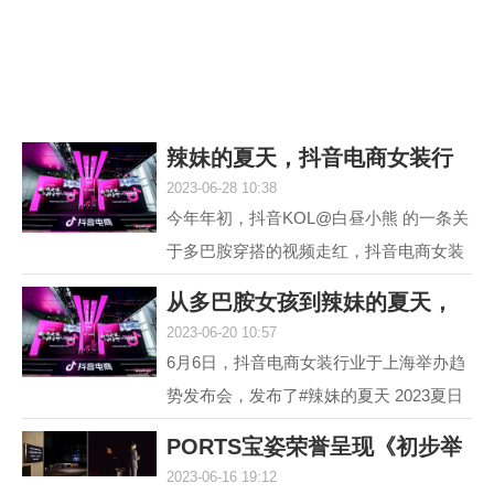
议，它就是欧米茄海...
辣妹的夏天，抖音电商女装行
2023-06-28 10:38
业618再度引爆
今年年初，抖音KOL@白昼小熊 的一条关
于多巴胺穿搭的视频走红，抖音电商女装
行业敏锐地洞察到这一趋势并不断加热，
从多巴胺女孩到辣妹的夏天，
最终，#多巴胺女孩 ...
2023-06-20 10:57
抖音电商女装行
6月6日，抖音电商女装行业于上海举办趋
势发布会，发布了#辣妹的夏天 2023夏日
女装流行趋势，随即热度席卷全网。 据统
PORTS宝姿荣誉呈现《初步举
计，截至目前，#辣...
2023-06-16 19:12
证》(Prima Faci