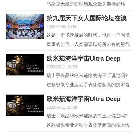
马斯克无疑是在现场观众最为期待的环
节，两位各具中西方文化特点、同样具有
第九届天下女人国际论坛在澳
传奇人生的优秀女性，...
2023-09-03 14:50
门举行 聚焦“
这是一个飞速发展的时代，也是一个困境
重重的时代，人类需要以前所未有的勇气
和智慧去突破困境。在各种解决方案中，
欧米茄海洋宇宙Ultra Deep
不可或缺的组成部分...
2023-07-11 10:59
6000米专业潜水
瑞士手表品牌欧米茄家的海王听说过吗?
这款极限专业运动手表凭借超高的技术含
量和创新设计，一经推出便在业内引发热
欧米茄海洋宇宙Ultra Deep
议，它就是欧米茄海...
2023-07-11 10:59
6000米专业潜水
瑞士手表品牌欧米茄家的海王听说过吗?
这款极限专业运动手表凭借超高的技术含
量和创新设计，一经推出便在业内引发热