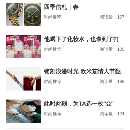
四季信札｜春
时尚推荐
阅读量：167
他喝下了化妆水，也拿到了打
时尚推荐
阅读量：105
赢山茶花之争的
铭刻浪漫时光 欧米茄情人节甄
时尚推荐
阅读量：198
选
此时此刻，为TA选一枚“Ω”
时尚推荐
阅读量：124