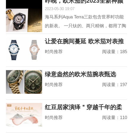
昨晚，欧米茄的2023全新神颜
动属性。约定俗成...
2023-05-30 19:07
又把老对手摩擦
海马系列Aqua Terra三款包含世界时功能
的新表。 一只钛的、两只精钢，都用了陶
瓷圈儿。 世界时以海马加身，是为强调运
让爱在腕间蔓延 欧米茄对表推
动属性。约定俗成...
时尚推荐
阅读量：185
荐
绿意盎然的欧米茄腕表甄选
时尚推荐
阅读量：197
红豆居家演绎＂穿越千年的柔
时尚推荐
阅读量：110
软＂，婴儿绵真