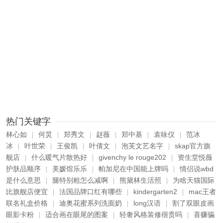
热门关键字
林心如
何炅
郑秀文
赵薇
郑中基
袁咏仪
范冰
|
|
|
|
|
|
冰
叶世荣
王俊凯
叶倩文
泡芙文艺名字
skap官方旗
|
|
|
|
|
舰店
什么暖气片散热好
givenchy le rouge202
资生堂悦薇
|
|
|
护肤品顺序
美媛馆乐乐
帕加尼在中国能上牌吗
情侣说wbd
|
|
|
是什么意思
腿特别粗怎么减啊
熊黛林生活照
为啥天猫国际
|
|
|
比旗舰店便宜
法国品牌口红有哪些
kindergarten2
mac王者
|
|
|
联名礼盒价格
迪奥花蜜系列洗面奶
long汉语
割了双眼皮画
|
|
|
眼影卡粉
适合画在眼尾的图案
轻奢风格装修很贵吗
喜赚骗
|
|
|