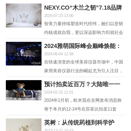
NEXY.CO“木兰之韧”7.18品牌
2025-07-23 13:00
盛典暨主题大
智美力量持续塑造时代经纬，她们以坚韧
内核成就自我，更以深远影响力织就社会
图景。赢家时尚集团旗下国内轻奢女装品
2024雅萌国际峰会巅峰焕能：
牌NEXY.CO（奈蔻）...
2024-06-04 12:58
连发6款重磅新
在快速演变的全球美容仪器市场中，中国
家用美容仪器行业的崛起尤为引人注目，
自2014年以来，该行业经历了从初期探索
预计拍卖近百万？大陆唯一一
到快速增长的转变，...
2024-02-15 12:01
套宇航员手提箱
2024年2月初，欧米茄在全网发布消息称
将于本月的12-24号在苏富比拍卖11套
MoonSwatch Mission to Moonshine Gold
英树：从传统药植到科学护
腕表手提箱套装。但是截...
2023-12-27 10:43