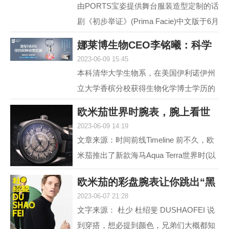
由PORTS宝姿提供舞台服装造型定制的话
剧《初步举证》(Prima Facie)中文版于6月
15日登陆上海话剧艺术中心，拉开全国巡
娜莱博生物CEO李铭曦：科学
演帷幕。中文版话...
2023-06-09 15:45
抗衰赋能生活
本科清华大学生物系，在美国伊利诺伊州
立大学香槟分校获得生物化学博士学历的
娜莱博生物CEO李铭曦曾是一名科学家。
欧米茄世界时腕表，腕上看世
学成后，他长期从事...
2023-06-09 14:19
界
文章来源：时间前线Timeline 前不久，欧
米茄推出了新款海马Aqua Terra世界时(以
下简称，海马AT)。虽然，海马AT世界
欧米茄的彩盘腕表让你跳出“黑
时，之前在2017年就...
2023-06-07 21:28
白灰”
文字来源： 杜少 杜绍斐 DUSHAOFEI 说
到穿搭，想必提到颜色，兄弟们大概都知