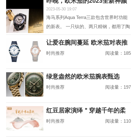
昨晚，欧米茄的2023全新神颜
动属性。约定俗成...
2023-05-30 19:07
又把老对手摩擦
海马系列Aqua Terra三款包含世界时功能
的新表。 一只钛的、两只精钢，都用了陶
瓷圈儿。 世界时以海马加身，是为强调运
让爱在腕间蔓延 欧米茄对表推
动属性。约定俗成...
时尚推荐
阅读量：185
荐
绿意盎然的欧米茄腕表甄选
时尚推荐
阅读量：197
红豆居家演绎＂穿越千年的柔
时尚推荐
阅读量：110
软＂，婴儿绵真