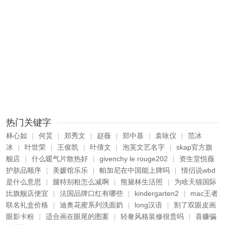
热门关键字
林心如
何炅
郑秀文
赵薇
郑中基
袁咏仪
范冰
|
|
|
|
|
|
冰
叶世荣
王俊凯
叶倩文
泡芙文艺名字
skap官方旗
|
|
|
|
|
舰店
什么暖气片散热好
givenchy le rouge202
资生堂悦薇
|
|
|
护肤品顺序
美媛馆乐乐
帕加尼在中国能上牌吗
情侣说wbd
|
|
|
是什么意思
腿特别粗怎么减啊
熊黛林生活照
为啥天猫国际
|
|
|
比旗舰店便宜
法国品牌口红有哪些
kindergarten2
mac王者
|
|
|
联名礼盒价格
迪奥花蜜系列洗面奶
long汉语
割了双眼皮画
|
|
|
眼影卡粉
适合画在眼尾的图案
轻奢风格装修很贵吗
喜赚骗
|
|
|