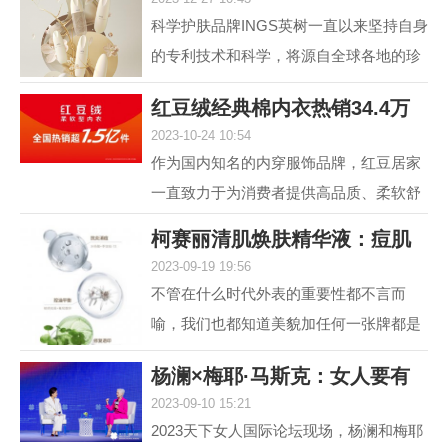
肤，进入抗光老和
科学护肤品牌INGS英树一直以来坚持自身
的专利技术和科学，将源自全球各地的珍
贵自然原料，转化为安全高效的护肤配
红豆绒经典棉内衣热销34.4万
方，不断解锁肌肤自身...
2023-10-24 10:54
件，舒适棉类产
作为国内知名的内穿服饰品牌，红豆居家
一直致力于为消费者提供高品质、柔软舒
适的内衣产品。其中，红豆绒柔软型内衣
柯赛丽清肌焕肤精华液：痘肌
作为红豆居家的核心...
2023-09-19 19:56
救星，为您重塑
不管在什么时代外表的重要性都不言而
喻，我们也都知道美貌加任何一张牌都是
王炸，但很多人却因为脸上的痘痘或痘印
杨澜×梅耶·马斯克：女人要有
而封印了颜值，在变美...
2023-09-10 15:21
自己的事业，
2023天下女人国际论坛现场，杨澜和梅耶