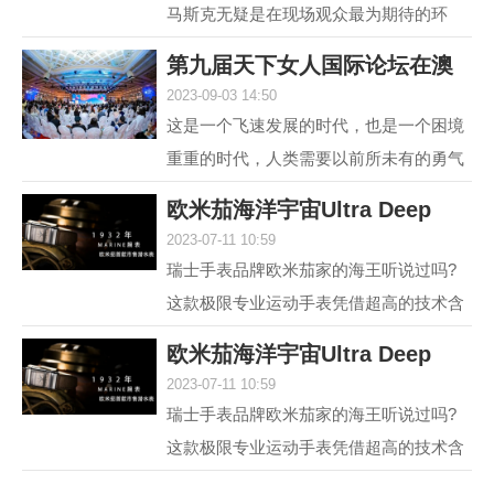
马斯克无疑是在现场观众最为期待的环
节，两位各具中西方文化特点、同样具有
第九届天下女人国际论坛在澳
传奇人生的优秀女性，...
2023-09-03 14:50
门举行 聚焦“
这是一个飞速发展的时代，也是一个困境
重重的时代，人类需要以前所未有的勇气
和智慧去突破困境。在各种解决方案中，
欧米茄海洋宇宙Ultra Deep
不可或缺的组成部分...
2023-07-11 10:59
6000米专业潜水
瑞士手表品牌欧米茄家的海王听说过吗?
这款极限专业运动手表凭借超高的技术含
量和创新设计，一经推出便在业内引发热
欧米茄海洋宇宙Ultra Deep
议，它就是欧米茄海...
2023-07-11 10:59
6000米专业潜水
瑞士手表品牌欧米茄家的海王听说过吗?
这款极限专业运动手表凭借超高的技术含
量和创新设计，一经推出便在业内引发热