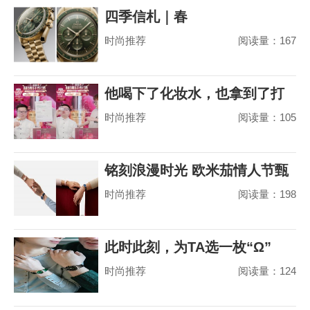
四季信札｜春
时尚推荐
阅读量：167
他喝下了化妆水，也拿到了打
时尚推荐
阅读量：105
赢山茶花之争的
铭刻浪漫时光 欧米茄情人节甄
时尚推荐
阅读量：198
选
此时此刻，为TA选一枚“Ω”
时尚推荐
阅读量：124