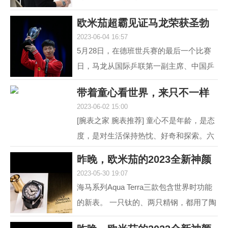
道 黑白灰，向来是男人不出错的选择。
欧米茄超霸见证马龙荣获圣勃
就如姑娘往往形容一...
2023-06-04 16:57
莱德复刻杯！
5月28日，在德班世兵赛的最后一个比赛
日，马龙从国际乒联第一副主席、中国乒
协主席刘国梁的手中接过了复刻圣勃莱德
带着童心看世界，来只不一样
杯，这是对他从2015...
2023-06-02 15:00
的彩盘欧米茄
[腕表之家 腕表推荐] 童心不是年龄，是态
度，是对生活保持热忱、好奇和探索。六
一来临，我们带来了三枚风格不同的欧米
昨晚，欧米茄的2023全新神颜
茄彩色盘面腕表，...
2023-05-30 19:07
又把老对手摩擦
海马系列Aqua Terra三款包含世界时功能
的新表。 一只钛的、两只精钢，都用了陶
瓷圈儿。 世界时以海马加身，是为强调运