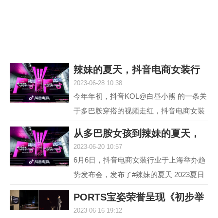
议，它就是欧米茄海...
辣妹的夏天，抖音电商女装行
2023-06-28 10:38
业618再度引爆
今年年初，抖音KOL@白昼小熊 的一条关
于多巴胺穿搭的视频走红，抖音电商女装
行业敏锐地洞察到这一趋势并不断加热，
从多巴胺女孩到辣妹的夏天，
最终，#多巴胺女孩 ...
2023-06-20 10:57
抖音电商女装行
6月6日，抖音电商女装行业于上海举办趋
势发布会，发布了#辣妹的夏天 2023夏日
女装流行趋势，随即热度席卷全网。 据统
PORTS宝姿荣誉呈现《初步举
计，截至目前，#辣...
2023-06-16 19:12
证》(Prima Faci