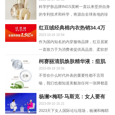
肤，进入抗光老和
科学护肤品牌INGS英树一直以来坚持自身
的专利技术和科学，将源自全球各地的珍
贵自然原料，转化为安全高效的护肤配
红豆绒经典棉内衣热销34.4万
方，不断解锁肌肤自身...
2023-10-24 10:54
件，舒适棉类产
作为国内知名的内穿服饰品牌，红豆居家
一直致力于为消费者提供高品质、柔软舒
适的内衣产品。其中，红豆绒柔软型内衣
柯赛丽清肌焕肤精华液：痘肌
作为红豆居家的核心...
2023-09-19 19:56
救星，为您重塑
不管在什么时代外表的重要性都不言而
喻，我们也都知道美貌加任何一张牌都是
王炸，但很多人却因为脸上的痘痘或痘印
杨澜×梅耶·马斯克：女人要有
而封印了颜值，在变美...
2023-09-10 15:21
自己的事业，
2023天下女人国际论坛现场，杨澜和梅耶