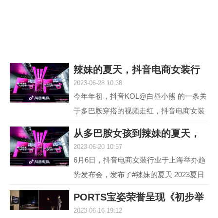
议，它就是欧米茄海...
辣妹的夏天，抖音电商女装行
2023-06-28 10:38
业618再度引爆
今年年初，抖音KOL@白昼小熊 的一条关
于多巴胺穿搭的视频走红，抖音电商女装
行业敏锐地洞察到这一趋势并不断加热，
从多巴胺女孩到辣妹的夏天，
最终，#多巴胺女孩 ...
2023-06-20 10:57
抖音电商女装行
6月6日，抖音电商女装行业于上海举办趋
势发布会，发布了#辣妹的夏天 2023夏日
女装流行趋势，随即热度席卷全网。 据统
PORTS宝姿荣誉呈现《初步举
计，截至目前，#辣...
2023-06-16 19:12
证》(Prima Faci