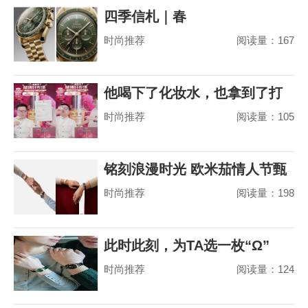
四季信札｜春
时尚推荐
阅读量：167
他喝下了化妆水，也拿到了打
时尚推荐
阅读量：105
赢山茶花之争的
铭刻浪漫时光 欧米茄情人节甄
时尚推荐
阅读量：198
选
此时此刻，为TA选一枚“Ω”
时尚推荐
阅读量：124