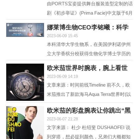
由PORTS宝姿提供舞台服装造型定制的话
剧《初步举证》(Prima Facie)中文版于6月
15日登陆上海话剧艺术中心，拉开全国巡
娜莱博生物CEO李铭曦：科学
演帷幕。中文版话...
2023-06-09 15:45
抗衰赋能生活
本科清华大学生物系，在美国伊利诺伊州
立大学香槟分校获得生物化学博士学历的
娜莱博生物CEO李铭曦曾是一名科学家。
欧米茄世界时腕表，腕上看世
学成后，他长期从事...
2023-06-09 14:19
界
文章来源：时间前线Timeline 前不久，欧
米茄推出了新款海马Aqua Terra世界时(以
下简称，海马AT)。虽然，海马AT世界
欧米茄的彩盘腕表让你跳出“黑
时，之前在2017年就...
2023-06-07 21:28
白灰”
文字来源： 杜少 杜绍斐 DUSHAOFEI 说
到穿搭，想必提到颜色，兄弟们大概都知