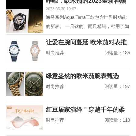
昨晚，欧米茄的2023全新神颜
动属性。约定俗成...
2023-05-30 19:07
又把老对手摩擦
海马系列Aqua Terra三款包含世界时功能
的新表。 一只钛的、两只精钢，都用了陶
瓷圈儿。 世界时以海马加身，是为强调运
让爱在腕间蔓延 欧米茄对表推
动属性。约定俗成...
时尚推荐
阅读量：185
荐
绿意盎然的欧米茄腕表甄选
时尚推荐
阅读量：197
红豆居家演绎＂穿越千年的柔
时尚推荐
阅读量：110
软＂，婴儿绵真