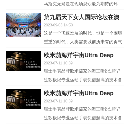
马斯克无疑是在现场观众最为期待的环
节，两位各具中西方文化特点、同样具有
第九届天下女人国际论坛在澳
传奇人生的优秀女性，...
2023-09-03 14:50
门举行 聚焦“
这是一个飞速发展的时代，也是一个困境
重重的时代，人类需要以前所未有的勇气
和智慧去突破困境。在各种解决方案中，
欧米茄海洋宇宙Ultra Deep
不可或缺的组成部分...
2023-07-11 10:59
6000米专业潜水
瑞士手表品牌欧米茄家的海王听说过吗?
这款极限专业运动手表凭借超高的技术含
量和创新设计，一经推出便在业内引发热
欧米茄海洋宇宙Ultra Deep
议，它就是欧米茄海...
2023-07-11 10:59
6000米专业潜水
瑞士手表品牌欧米茄家的海王听说过吗?
这款极限专业运动手表凭借超高的技术含
量和创新设计，一经推出便在业内引发热