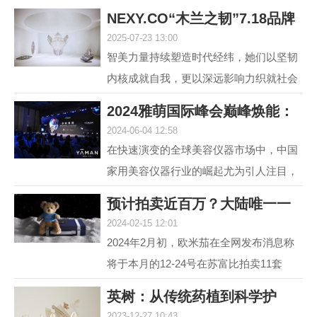
NEXY.CO“木兰之韧”7.18品牌
2025-07-23 13:00
盛典暨主题大
智美力量持续塑造时代经纬，她们以坚韧
内核成就自我，更以深远影响力织就社会
图景。赢家时尚集团旗下国内轻奢女装品
2024雅萌国际峰会巅峰焕能：
牌NEXY.CO（奈蔻）...
2024-06-04 12:58
连发6款重磅新
在快速演变的全球美容仪器市场中，中国
家用美容仪器行业的崛起尤为引人注目，
自2014年以来，该行业经历了从初期探索
预计拍卖近百万？大陆唯一一
到快速增长的转变，...
2024-02-15 12:01
套宇航员手提箱
2024年2月初，欧米茄在全网发布消息称
将于本月的12-24号在苏富比拍卖11套
MoonSwatch Mission to Moonshine Gold
英树：从传统药植到科学护
腕表手提箱套装。但是截...
2023-12-27 10:43