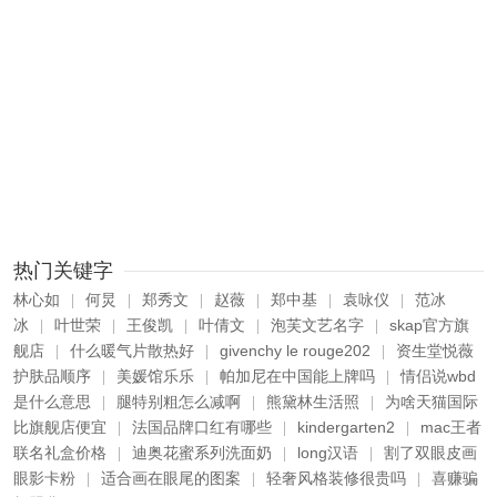
热门关键字
林心如
何炅
郑秀文
赵薇
郑中基
袁咏仪
范冰
|
|
|
|
|
|
冰
叶世荣
王俊凯
叶倩文
泡芙文艺名字
skap官方旗
|
|
|
|
|
舰店
什么暖气片散热好
givenchy le rouge202
资生堂悦薇
|
|
|
护肤品顺序
美媛馆乐乐
帕加尼在中国能上牌吗
情侣说wbd
|
|
|
是什么意思
腿特别粗怎么减啊
熊黛林生活照
为啥天猫国际
|
|
|
比旗舰店便宜
法国品牌口红有哪些
kindergarten2
mac王者
|
|
|
联名礼盒价格
迪奥花蜜系列洗面奶
long汉语
割了双眼皮画
|
|
|
眼影卡粉
适合画在眼尾的图案
轻奢风格装修很贵吗
喜赚骗
|
|
|